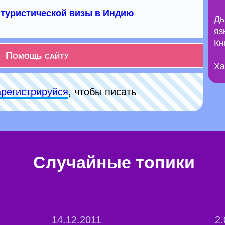
туристической визы в Индию
Ды
яз
Кн
Помощь сайту
Ха
арeгиcтpируйся
, чтобы писать
Случайные топики
14.12.2011
2.