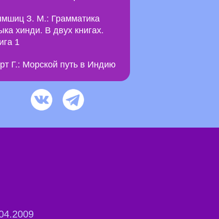
мшиц З. М.: Грамматика
ыка хинди. В двух книгах.
ига 1
рт Г.: Морской путь в Индию
04.2009