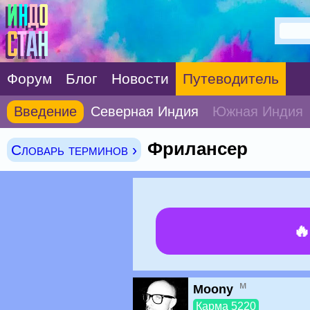
Форум
Блог
Новости
Путеводитель
Введение
Северная Индия
Южная Индия
Фрилансер
Словарь терминов ›

м
Moony
Карма 5220