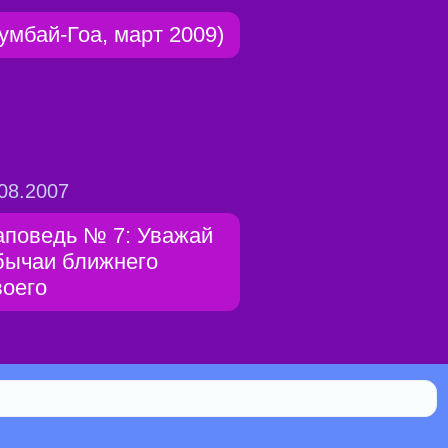
умбай-Гоа, март 2009)
08.2007
аповедь № 7: Уважай
бычаи ближнего
воего