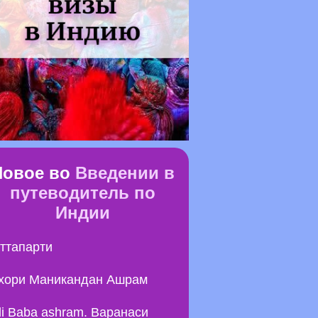
Новое во
Введении в
путеводитель по
Индии
ттапарти
хори Маникандан Ашрам
li Baba ashram. Варанаси