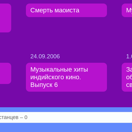
Смерть маоиста
М
24.09.2006
1.
Музыкальные хиты
З
индийского кино.
о
Выпуск 6
с
станцев – 0