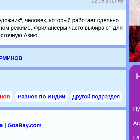
22.06.2017
дожник", человек, который работает сдельно
нном режиме. Фрилансеры часто выбирают для
сточную Азию.
ерминов
инов
Разное по Индии
Другой подраздел
Пу
Аг
а | GoaBay.com
La