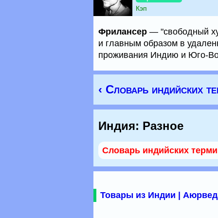
Кэп
Фрилансер
— "свободный ху
и главным образом в удале
проживания Индию и Юго-Во
‹ Словарь индийских т
Индия: Разное
Словарь индийских терм
Товары из Индии | Аюрвед