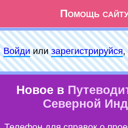
Помощь сайт
Войди
или
зарeгиcтpируйся
,
Новое в
Путеводи
Северной Ин
Телефон для справок о прое