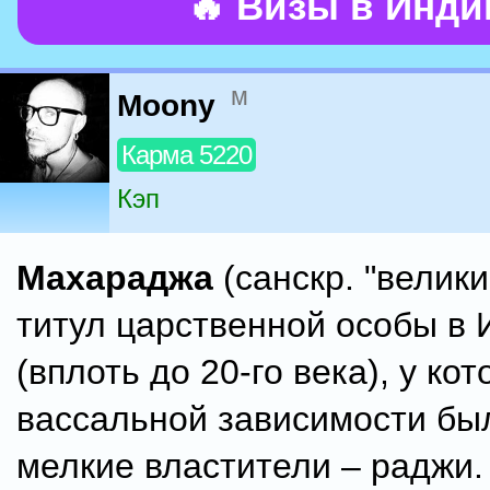
🔥 Визы в Инд
м
Moony
Карма 5220
Кэп
Махараджа
(санскр. "велики
титул царственной особы в 
(вплоть до 20-го века), у кот
вассальной зависимости бы
мелкие властители – раджи.