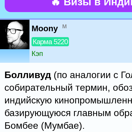
🔥 Визы в Инд
м
Moony
Карма 5220
Кэп
Болливуд
(по аналогии с Г
собирательный термин, об
индийскую кинопромышленн
базирующуюся главным обр
Бомбее (Мумбае).