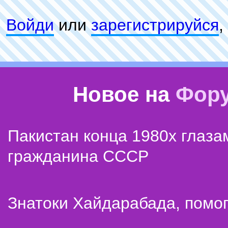
Войди
или
зарeгиcтpируйся
,
Новое на
Фор
Пакистан конца 1980х глаза
гражданина СССР
Знатоки Хайдарабада, помог