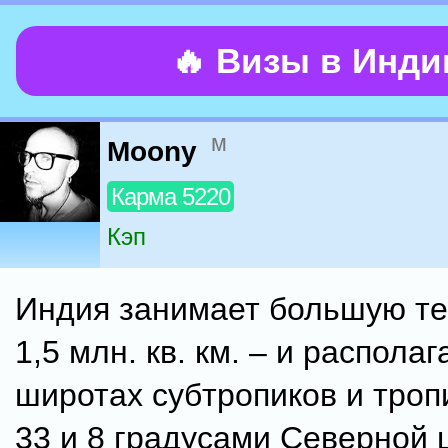
🔥 Визы в Инд
м
Moony
Карма 5220
Кэп
Индия занимает большую т
1,5 млн. кв. км. – и располаг
широтах субтропиков и троп
33 и 8 градусами Северной 