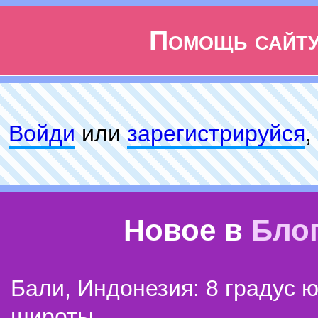
Помощь сайт
Войди
или
зарeгиcтpируйся
,
Новое в
Бло
Бали, Индонезия: 8 градус 
широты