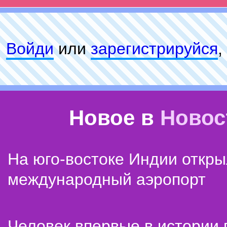
Войди
или
зарeгиcтpируйся
,
Новое в
Новос
На юго-востоке Индии откр
международный аэропорт
Человек впервые в истории