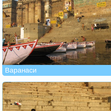
Варанаси