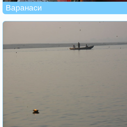
Варанаси