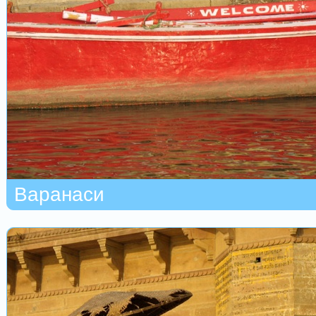
Варанаси