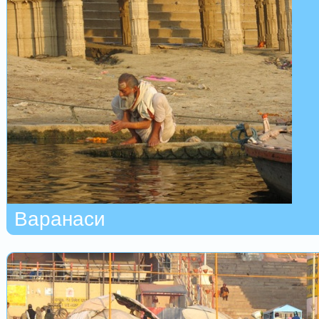
Варанаси