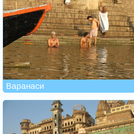
Варанаси