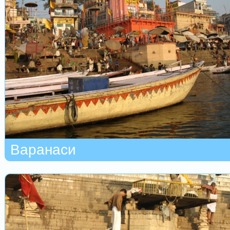
Варанаси