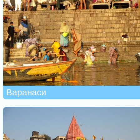
Варанаси