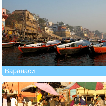
Варанаси