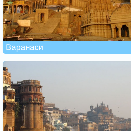
Варанаси