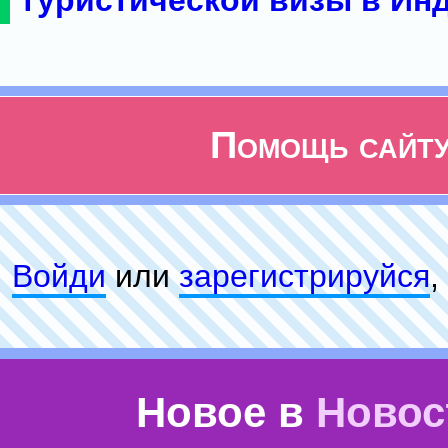
туристической визы в Ин
Помощь сайт
Войди
или
зарeгиcтpируйся
,
Новое в
Новос