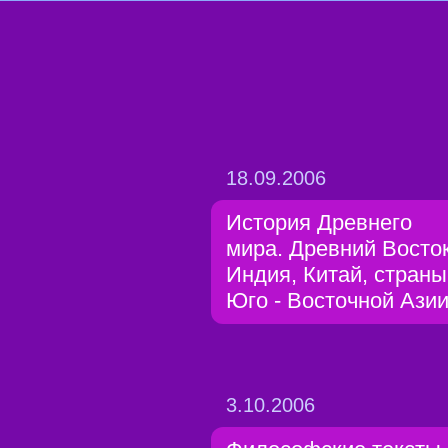
18.09.2006
История Древнего
мира. Древний Восток
Индия, Китай, страны
Юго - Восточной Ази
3.10.2006