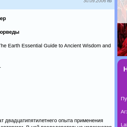
30.09.2006
лер
аюрведы
he Earth Essential Guide to Ancient Wisdom and
.
Пу
Аг
тат двадцатипятилетнего опыта применения
La