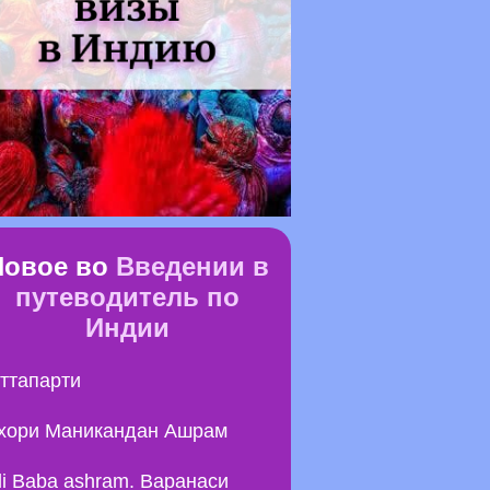
Новое во
Введении в
путеводитель по
Индии
ттапарти
хори Маникандан Ашрам
li Baba ashram. Варанаси