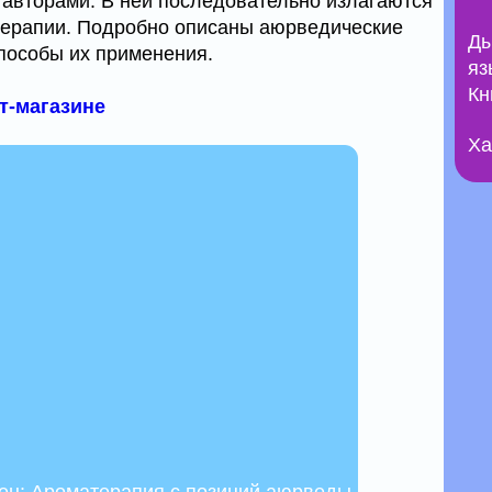
авторами. В ней последовательно излагаются
ерапии. Подробно описаны аюрведические
Ды
пособы их применения.
яз
Кн
ет-магазине
Ха