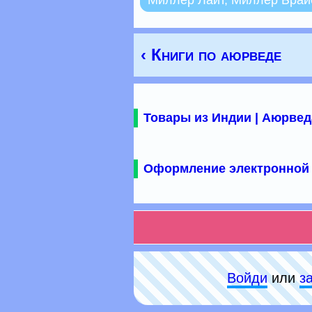
Миллер Лайт, Миллер Брай
‹ Книги по аюрведе
Товары из Индии | Аюрвед
Оформление электронной 
Войди
или
з