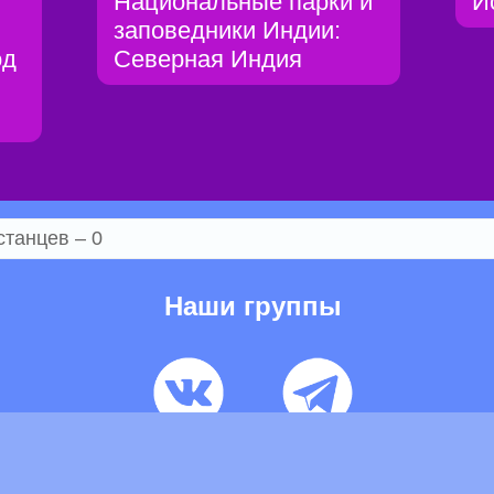
Национальные парки и
Й
заповедники Индии:
од
Северная Индия
станцев – 0
Наши группы