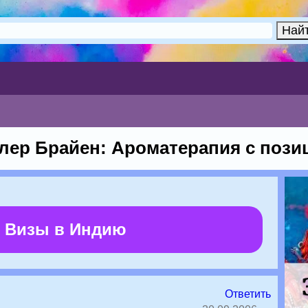
лер Брайен: Ароматерапия с поз
 Визы в Индию
Ответить