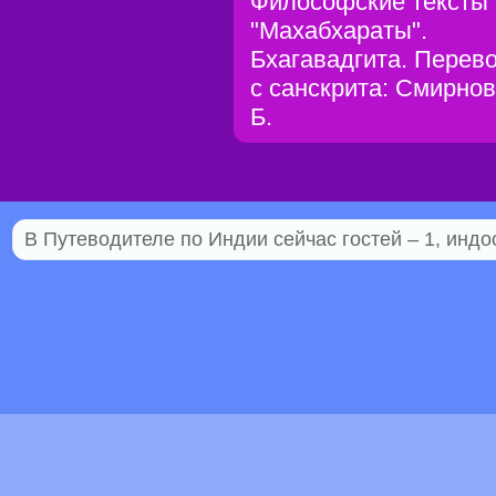
Философские тексты
"Махабхараты".
Бхагавадгита. Перев
с санскрита: Смирнов
Б.
В Путеводителе по Индии сейчас гостей – 1, индо