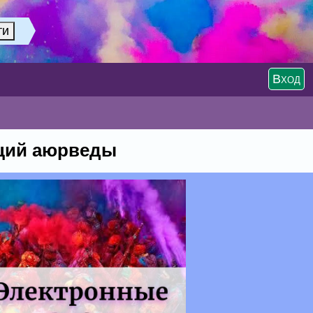
Вход
иций аюрведы