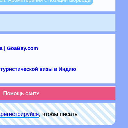
ен: Ароматерапия с позиций аюрведы
а | GoaBay.com
туристической визы в Индию
Помощь сайту
арeгиcтpируйся
, чтобы писать