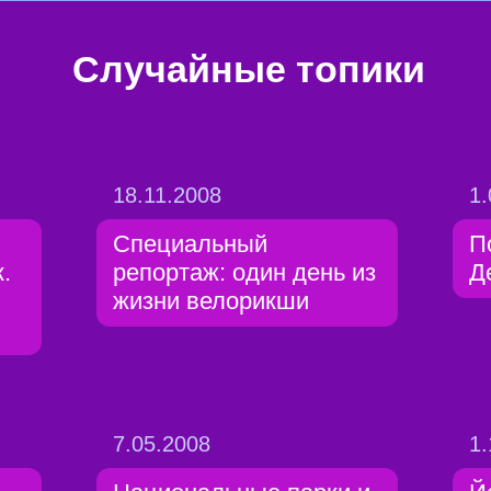
Случайные топики
18.11.2008
1.
Специальный
П
.
репортаж: один день из
Д
жизни велорикши
и
7.05.2008
1.