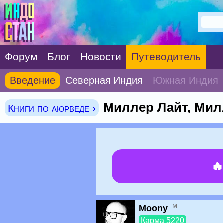
Форум
Блог
Новости
Путеводитель
Введение
Северная Индия
Южная Индия
Миллер Лайт, Мил
Книги по аюрведе ›

м
Moony
Карма 5220