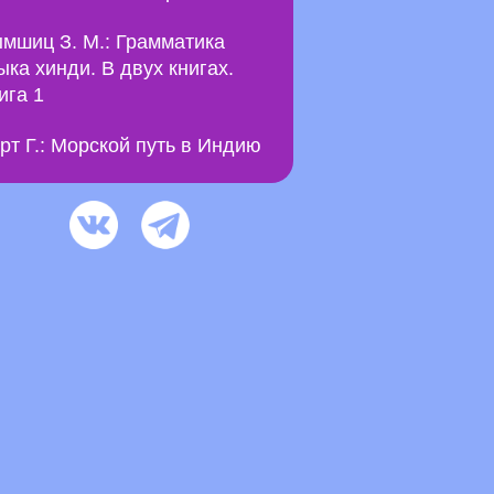
мшиц З. М.: Грамматика
ыка хинди. В двух книгах.
ига 1
рт Г.: Морской путь в Индию