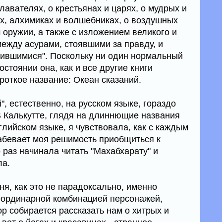
авателях, о крестьянах и царях, о мудрых и
ых, алхимиках и волшебниках, о воздушных
оружии, а также с изложением великого и
между асурами, стоявшими за правду, и
бившимися". Поскольку ни один нормальный
остоянии она, как и все другие книги
ороткое название: Океан сказаний.
", естественно, на русском языке, гораздо
В Калькутте, глядя на длиннющие названия
нглийском языке, я чувствовала, как с каждым
абевает моя решимость приобщиться к
 раз начинала читать "Махабхарату" и
ла.
ня, как это не парадоксально, именно
еординарной комбинацией персонажей,
р собирается рассказать нам о хитрых и