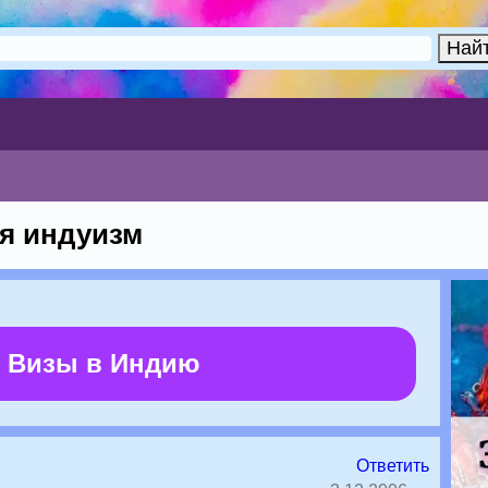
я индуизм
 Визы в Индию
Ответить