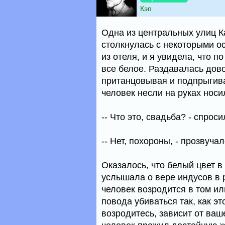
Кэп
Одна из центральных улиц К
столкнулась с некоторыми о
из отеля, и я увидела, что 
все белое. Раздавалась дов
пританцовывая и подпрыгивая
человек несли на руках носи
-- Что это, свадьба? - спроси
-- Нет, похороны, - прозвуч
Оказалось, что белый цвет в
услышала о вере индусов в р
человек возродится в том ил
повода убиваться так, как э
возродитесь, зависит от ва