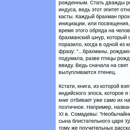
рожденным. Стать дважды ро
индуса, ведь этот эпитет от
касты. Каждый брахман прох
инициации, или посвящения,
время этого обряда на челов
брахманский шнур, который о
поразило, когда в одной из 
фразу: "...брахманы, рожда
подумала, разве птицы рожд
ввиду. Ведь сначала на свет
вылупливается птенец.
Кстати, книга, из которой вз
индийского эпоса, которое я
книг отбивает уже само их н
поэтичное. Например, назван
ХI в. Сомадевы: "Необычай
сына блистательного царя У
тому же поучительных расска