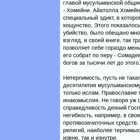
главой мусульманской общи
- Хомейни. Айатолла Хомейни
специальный эдикт, в которо
кощунство. Этого показалось
убийство, было обещано мн
взгляд, в своей книге, так 
позволяет себе гораздо мен
его собрат по перу - Сомаде
богов за тысячи лет до этого
Нетерпимость, пусть не така
десятилетия мусульманскому
только ислам. Православие 
инакомыслия. Не говоря уж о
справедливость деяний Госп
негибкость, например, в сво
противозачаточных средств.
религий, наиболее терпимых
извне, так и изнутри.