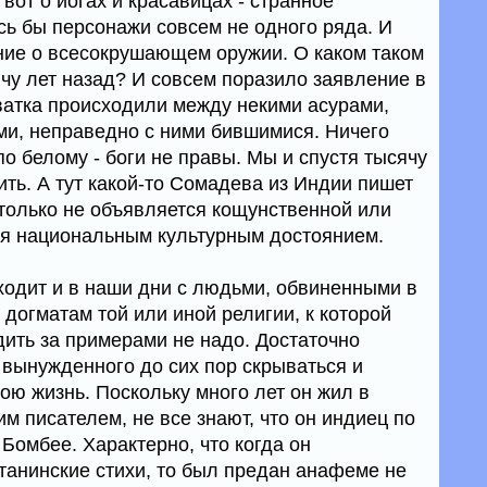
 вот о йогах и красавицах - странное
сь бы персонажи совсем не одного ряда. И
ние о всесокрушающем оружии. О каком таком
ячу лет назад? И совсем поразило заявление в
хватка происходили между некими асурами,
ами, неправедно с ними бившимися. Ничего
по белому - боги не правы. Мы и спустя тысячу
ть. А тут какой-то Сомадева из Индии пишет
е только не объявляется кощунственной или
тся национальным культурным достоянием.
сходит и в наши дни с людьми, обвиненными в
догматам той или иной религии, к которой
дить за примерами не надо. Достаточно
вынужденного до сих пор скрываться и
ою жизнь. Поскольку много лет он жил в
им писателем, не все знают, что он индиец по
Бомбее. Характерно, что когда он
атанинские стихи, то был предан анафеме не