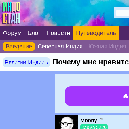
Форум
Блог
Новости
Путеводитель
Введение
Северная Индия
Южная Индия
Почему мне нравитс
Религии Индии ›

м
Moony
Карма 5220