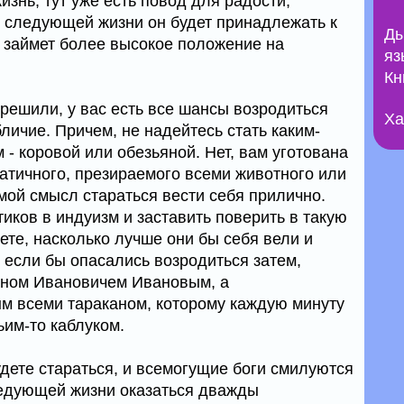
знь, тут уже есть повод для радости,
й следующей жизни он будет принадлежать к
Ды
ь займет более высокое положение на
яз
Кн
грешили, у вас есть все шансы возродиться
Ха
личие. Причем, не надейтесь стать каким-
- коровой или обезьяной. Нет, вам уготована
патичного, презираемого всеми животного или
ямой смысл стараться вести себя прилично.
иков в индуизм и заставить поверить в такую
ете, насколько лучше они бы себя вели и
 если бы опасались возродиться затем,
аном Ивановичем Ивановым, а
м всеми тараканом, которому каждую минуту
ьим-то каблуком.
удете стараться, и всемогущие боги смилуются
ледующей жизни оказаться дважды