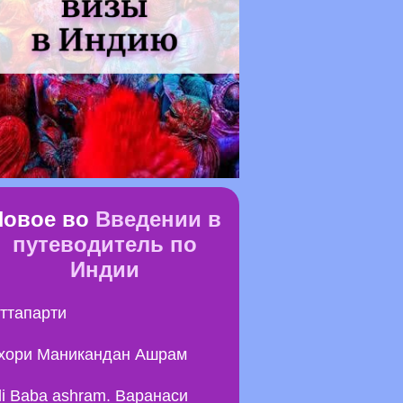
Новое во
Введении в
путеводитель по
Индии
ттапарти
хори Маникандан Ашрам
li Baba ashram. Варанаси