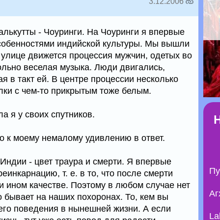
3.12.2006
алькутты - Чоуринги. На Чоуринги я впервые
собенностями индийской культуры. Мы вышли
по улице движется процессия мужчин, одетых во
ольно веселая музыка. Люди двигались,
 в такт ей. В центре процессии несколько
лки с чем-то прикрытым тоже белым.
ла я у своих спутников.
ало к моему немалому удивлению в ответ.
 Индии - цвет траура и смерти. Я впервые
Пу
еинкарнацию, т. е. в то, что после смерти
и ином качестве. Поэтому в любом случае нет
Аг
то бывает на наших похоронах. То, кем вы
шего поведения в нынешней жизни. А если
La