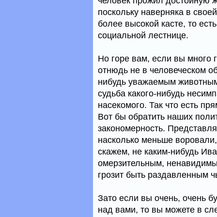
человек прожил достойную жи
поскольку наверняка в свое
более высокой касте, то ест
социальной лестнице.
Но горе вам, если вы много 
отнюдь не в человеческом об
нибудь уважаемым животным 
судьба какого-нибудь несим
насекомого. Так что есть пр
Вот бы обратить наших полит
закономерность. Представля
насколько меньше воровали,
скажем, не каким-нибудь Ив
омерзительным, ненавидимы
грозит быть раздавленным ч
Зато если вы очень, очень б
над вами, то вы можете в с