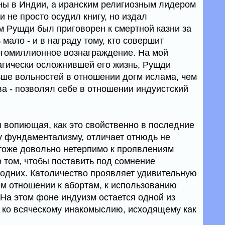
ны в Индии, а иранским религиозным лидером
 не просто осудил книгу, но издал
м Рушди был приговорен к смертной казни за
 мало - и в награду тому, кто совершит
огомиллионное вознаграждение. На мой
трагически осложнившей его жизнь, Рушди
ьше вольностей в отношении догм ислама, чем
ва - позволял себе в отношении индуистский
.
я вопиющая, как это свойственно в последние
 фундаментализму, отличает отнюдь не
тоже довольно нетерпимо к проявлениям
 том, чтобы поставить под сомнение
одних. Католичество проявляет удивительную
ем отношении к абортам, к использованию
 На этом фоне индуизм остается одной из
 ко всяческому инакомыслию, исходящему как