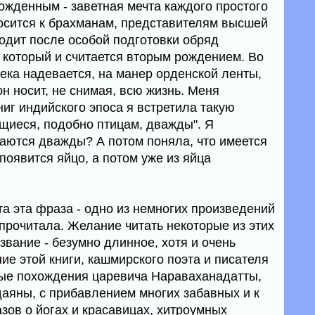
жденным - заветная мечта каждого простого
носится к брахманам, представителям высшей
одит после особой подготовки обряд
 который и считается вторым рождением. Во
ека надевается, на манер орденской ленты,
н носит, не снимая, всю жизнь. Меня
книг индийского эпоса я встретила такую
ющиеся, подобно птицам, дважды". Я
аются дважды? А потом поняла, что имеется
 появится яйцо, а потом уже из яйца
ята эта фраза - одно из немногих произведений
 прочитала. Желание читать некоторые из этих
азвание - безумно длинное, хотя и очень
ие этой книги, кашмирского поэта и писателя
ные похождения царевича Нараваханадатты,
даяны, с прибавлением многих забавных и к
зов о йогах и красавицах, хитроумных