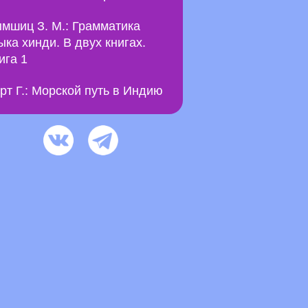
мшиц З. М.: Грамматика
ыка хинди. В двух книгах.
ига 1
рт Г.: Морской путь в Индию