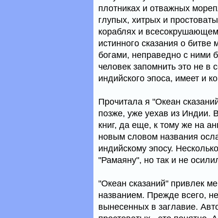
плотниках и отважных морепл
глупых, хитрых и простоват
кораблях и всесокрушающем 
истинного сказания о битве 
богами, неправедно с ними 
человек запомнить это не в с
индийского эпоса, имеет и к
Прочитала я "Океан сказаний
позже, уже уехав из Индии. 
книг, да еще, к тому же на а
новым словом названия осл
индийскому эпосу. Несколько
"Рамаяну", но так и не осили
"Океан сказаний" привлек ме
названием. Прежде всего, н
вынесенных в заглавие. Авто