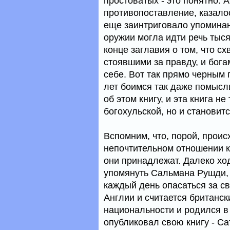
простоватых - это понятно. А
противопоставление, казало
еще заинтриговало упомина
оружии могла идти речь тыс
конце заглавия о том, что с
стоявшими за правду, и бог
себе. Вот так прямо черным 
лет боимся так даже помысли
об этом книгу, и эта книга н
богохульской, но и станови
Вспомним, что, порой, прои
непочтительном отношении к 
они принадлежат. Далеко хо
упомянуть Сальмана Рушди, 
каждый день опасаться за св
Англии и считается британск
национальности и родился в 
опубликовал свою книгу - С