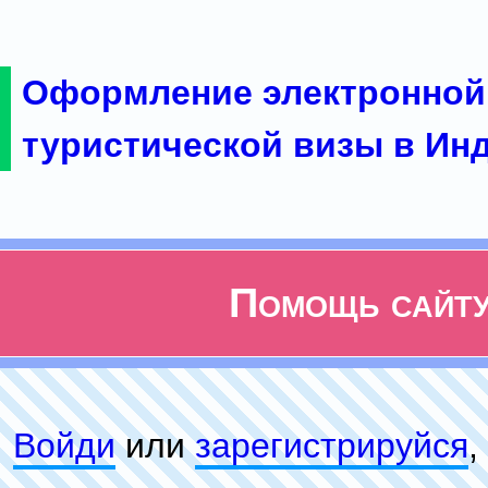
Оформление электронной
туристической визы в Ин
Помощь сайт
Войди
или
зарeгиcтpируйся
,