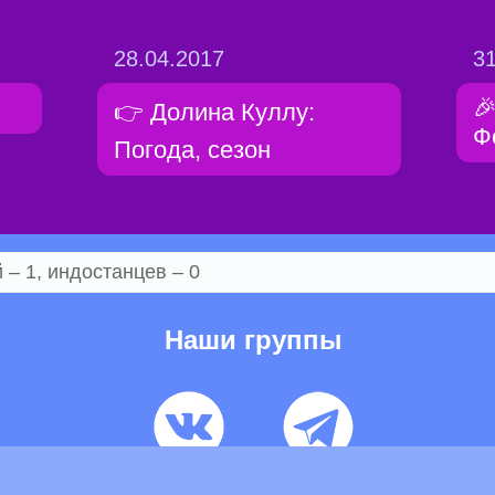
28.04.2017
31

👉 Долина Куллу:
Ф
Погода, сезон
– 1, индостанцев – 0
Наши группы