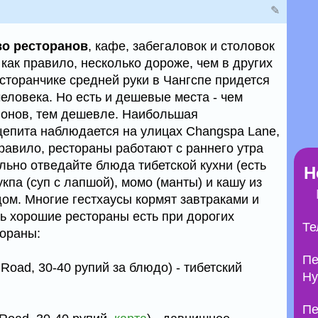
✎
во ресторанов
, кафе, забегаловок и столовок
 как правило, несколько дороже, чем в других
сторанчике средней руки в Чангспе придется
человека. Но есть и дешевые места - чем
йонов, тем дешевле. Наибольшая
епита наблюдается на улицах Changspa Lane,
 правило, рестораны работают с раннего утра
льно отведайте блюда тибетской кухни (есть
Н
кпа (суп с лапшой), момо (манты) и кашу из
дом. Многие гестхаусы кормят завтраками и
нь хорошие рестораны есть при дорогих
Те
тораны:
Пе
 Road, 30-40 рупий за блюдо) - тибетский
Ну
Пе