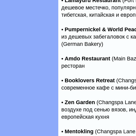
•
Lamayuru Restaurant
(Fort
дешевое местечко, популярн
тибетская, китайская и евро
•
Pumpernickel & World Pea
из дешевых забегаловок с ка
(German Bakery)
•
Amdo Restaurant
(Main Baz
ресторан
•
Booklovers Retreat
(Changs
современное кафе с мини-би
•
Zen Garden
(Changspa Lane,
воздухе под сенью вязов, ин
европейская кухня
•
Mentokling
(Changspa Lane, 