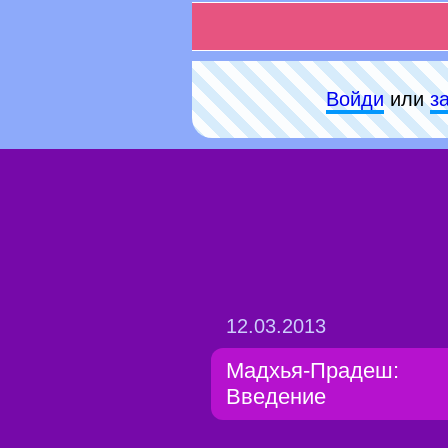
Войди
или
з
12.03.2013
Мадхья-Прадеш:
Введение