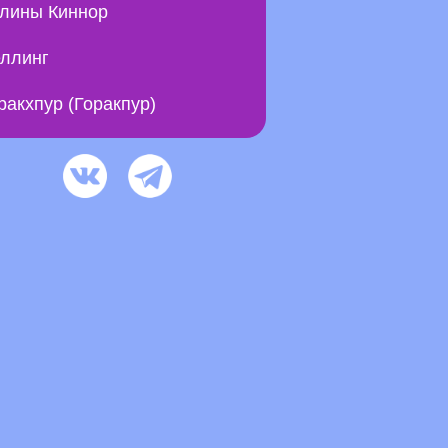
лины Киннор
ллинг
ракхпур (Горакпур)