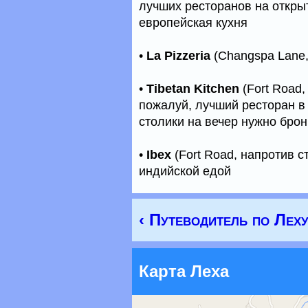
лучших ресторанов на откры
европейская кухня
•
La Pizzeria
(Changspa Lane,
•
Tibetan Kitchen
(Fort Road,
пожалуй, лучший ресторан в
столики на вечер нужно бро
•
Ibex
(Fort Road, напротив с
индийской едой
‹ Путеводитель по Лех
Карта Леха