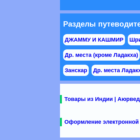
Разделы путеводит
ДЖАММУ И КАШМИР
Шри
Др. места (кроме Ладакха)
Занскар
Др. места Ладак
Товары из Индии | Аюрвед
Оформление электронной 