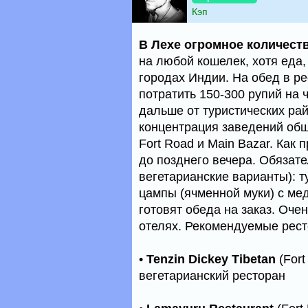
Кэп
В Лехе огромное количест
на любой кошелек, хотя еда,
городах Индии. На обед в ре
потратить 150-300 рупий на 
дальше от туристических ра
концентрация заведений общ
Fort Road и Main Bazar. Как
до позднего вечера. Обязате
вегетарианские варианты): ту
цампы (ячменной муки) с ме
готовят обеда на заказ. Оче
отелях. Рекомендуемые рес
•
Tenzin Dickey Tibetan
(Fort
вегетарианский ресторан