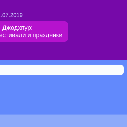
.07.2019
 Джодхпур:
естивали и праздники