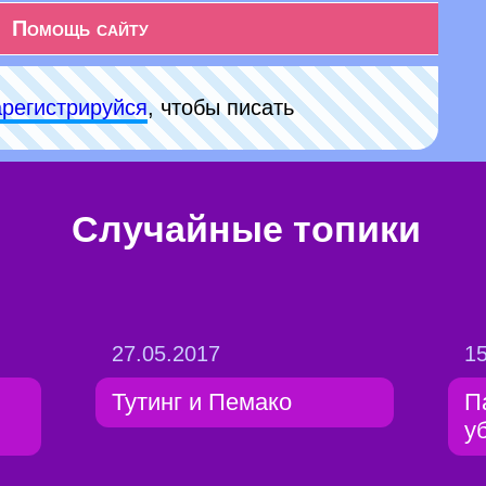
Помощь сайту
арeгиcтpируйся
, чтобы писать
Случайные топики
27.05.2017
15
Тутинг и Пемако
П
у