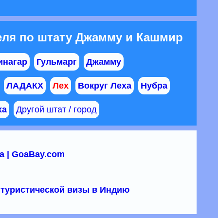
еля по штату Джамму и Кашмир
нагар
Гульмарг
Джамму
ЛАДАКХ
Лех
Вокруг Леха
Нубра
ха
Другой штат / город
а | GoaBay.com
туристической визы в Индию