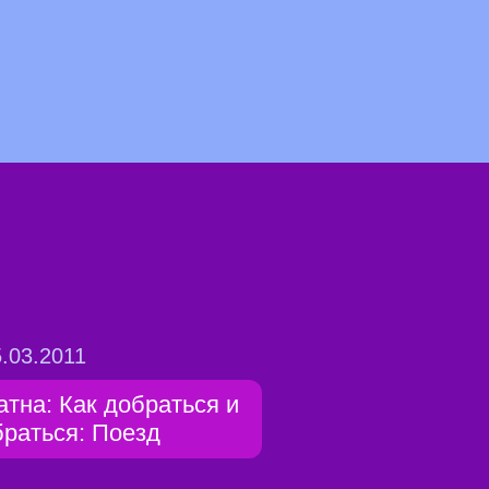
.03.2011
атна: Как добраться и
браться: Поезд