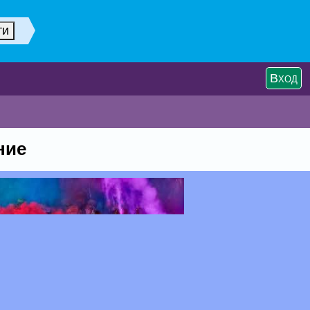
Вход
ние