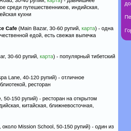
 Road, 30-40 рупий,
карта
) - давнишнее
до
ое среди путешественников, индийская,
пейская кухни
Пе
ce Cafe
(Main Bazar, 30-60 рупий,
карта
) - одна
Го
чественной едой, есть свежая выпечка
ar, 30-60 рупий,
карта
) - популярный тибетский
pa Lane, 40-120 рупий) - отличное
блиотекой, ресторан
 50-150 рупий) - ресторан на открытом
дийская, китайская, ближневосточная,
около Mission School, 50-150 рупий) - один из