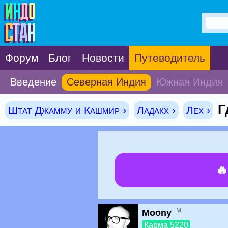
Форум
Блог
Новости
Путеводитель
Введение
Северная Индия
Южная Индия
Г
Штат Джамму и Кашмир ›
Ладакх ›
Лех ›

м
Moony
Карма 5220