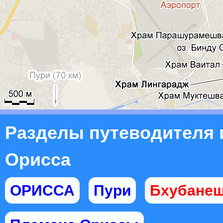
Разделы путеводителя 
Орисса
ОРИССА
Пури
Бхубане