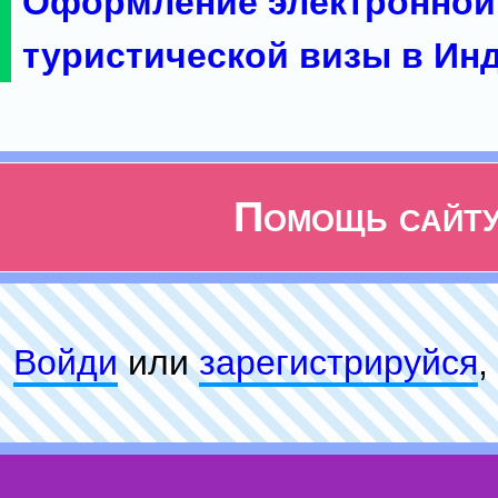
Оформление электронной
туристической визы в Ин
Помощь сайт
Войди
или
зарeгиcтpируйся
,