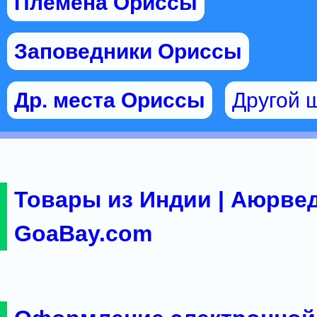
Племена Ориссы
Заповедники Ориссы
Др. места Ориссы
Другой ш
Товары из Индии | Аюрвед
GoaBay.com