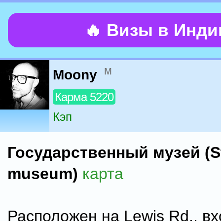
🔥 Визы в Инд
м
Moony
Карма 5220
Кэп
Государственный музей (S
museum)
карта
Расположен на Lewis Rd., вх