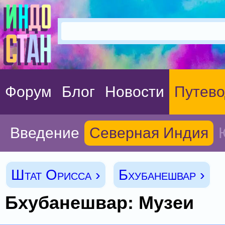
Форум
Блог
Новости
Путево
Введение
Северная Индия
Штат Орисса ›
Бхубанешвар ›
Бхубанешвар: Музеи