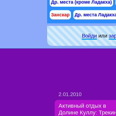
Др. места (кроме Ладакха)
Занскар
Др. места Ладакх
Войди
или
за
2.01.2010
Активный отдых в
Долине Куллу: Трекин