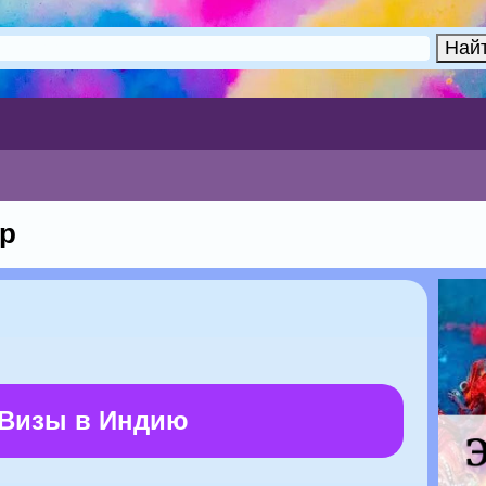
р
 Визы в Индию