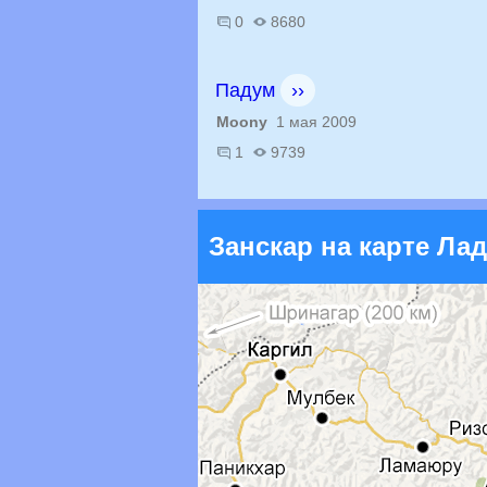
0
8680
Падум
››
Moony
1 мая 2009
1
9739
Занскар на карте Лад