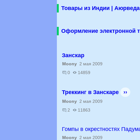
Товары из Индии | Аюрведа
Оформление электронной т
Занскар
Moony
2 мая 2009
0
14859
Треккинг в Занскаре
››
Moony
2 мая 2009
2
11863
Гомпы в окрестностях Падум
Moony
2 мая 2009