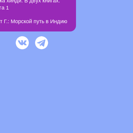
ка хинди. В двух книгах.
га 1
т Г.: Морской путь в Индию