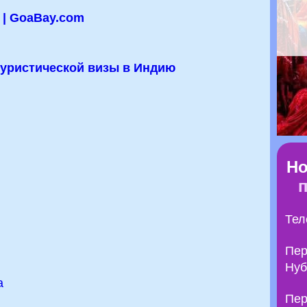
 | GoaBay.com
уристической визы в Индию
Но
Тел
Пер
Нуб
а
Пер