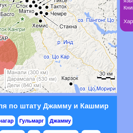
язы
Кни
Хар
ля по штату Джамму и Кашмир
нагар
Гульмарг
Джамму