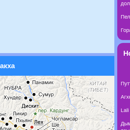
дол
Пел
Гор
Н
акха
Пут
Агх
Lal
Дым