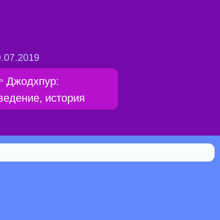
.07.2019
 Джодхпур:
ведение, история