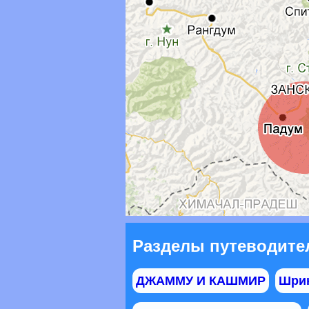
Разделы путеводите
ДЖАММУ И КАШМИР
Шри