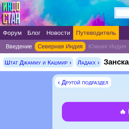
Форум
Блог
Новости
Путеводитель
Введение
Северная Индия
Южная Индия
Занска
Штат Джамму и Кашмир ›
Ладакх ›
‹ Другой подраздел
🔥