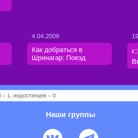
4.04.2009
19
Как добраться в

Шринагар: Поезд
В
– 1, индостанцев – 0
Наши группы