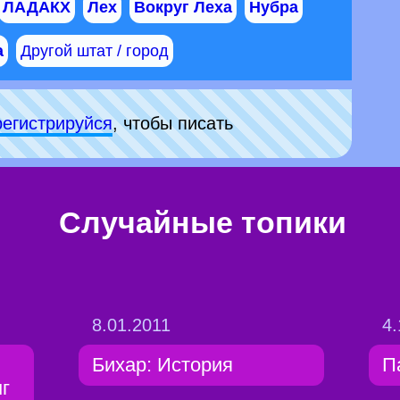
ЛАДАКХ
Лех
Вокруг Леха
Нубра
а
Другой штат / город
рeгиcтpируйся
, чтобы писать
Случайные топики
8.01.2011
4.
Бихар: История
П
г