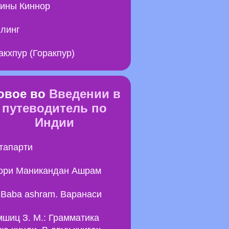
ины Киннор
линг
акхпур (Горакпур)
овое во
Введении в
путеводитель по
Индии
тапарти
ори Маникандан Ашрам
i Baba ashram. Варанаси
шиц З. М.: Грамматика