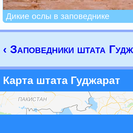
Дикие ослы в заповеднике
‹ Заповедники штата Гудж
Карта штата Гуджарат