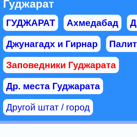
Гуджарат
ГУДЖАРАТ
Ахмедабад
Д
Джунагадх и Гирнар
Палит
Заповедники Гуджарата
Др. места Гуджарата
Другой штат / город