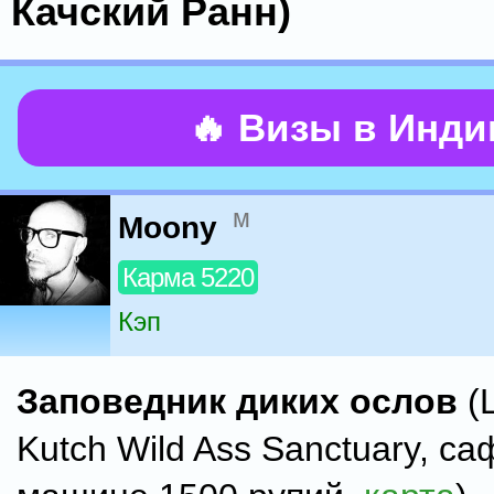
Качский Ранн)
🔥 Визы в Инд
м
Moony
Карма 5220
Кэп
Заповедник диких ослов
(L
Kutch Wild Ass Sanctuary, с