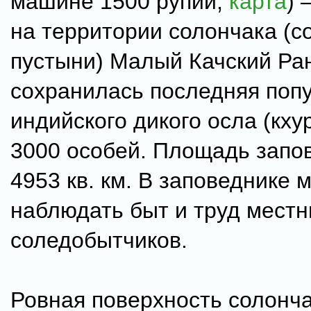
машине 1500 рупий,
карта
) 
на территории солончака (с
пустыни) Малый Качский Ран
сохранилась последняя поп
индийского дикого осла (кхур
3000 особей. Площадь запо
4953 кв. км. В заповеднике 
наблюдать быт и труд мест
соледобытчиков.
Ровная поверхность солонч