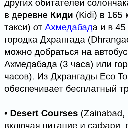
других обитателей солончак
в деревне
Киди
(Kidi) в 165 
такси) от
Ахмедабад
а и в 45
городка Дхрангада (Dhrangad
можно добраться на автобус
Ахмедабада (3 часа) или гор
часов). Из Дхрангады Eco T
обеспечивает бесплатный т
•
Desert Courses
(Zainabad,
включая питание и сафари, 