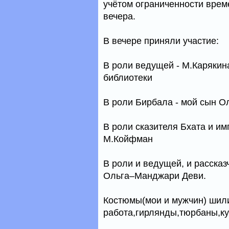
учётом ограниченности врем
вечера.
В вечере приняли участие:
В роли ведущей - М.Карякин
библиотеки
В роли Бирбала - мой сын О
В роли сказителя Бхата и и
М.Койфман
В роли и ведущей, и рассказ
Ольга–Манджари Деви.
Костюмы(мои и мужчин) шил
работа,гирлянды,тюрбаны,кук