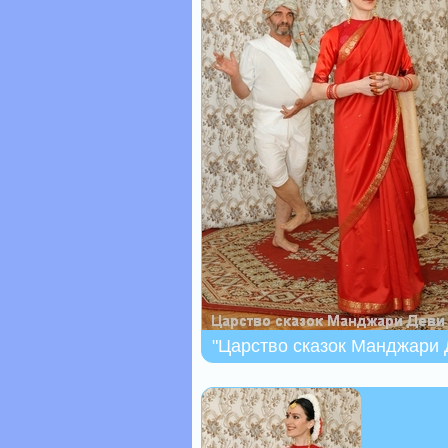
"Царство сказок Манджари