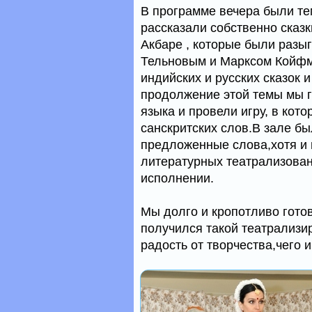
В программе вечера были тем
рассказали собственно сказк
Акбаре , которые были разы
Тельновым и Марксом Койфма
индийских и русских сказок 
продолжение этой темы мы г
языка и провели игру, в кот
санскритских слов.В зале бы
предложенные слова,хотя и 
литературных театрализован
исполнении.
Мы долго и кропотливо гото
получился такой театрализи
радость от творчества,чего 