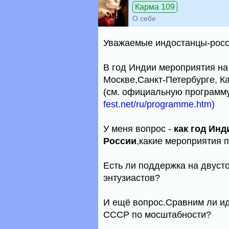
Карма 109
О себе
Уважаемые индостанцы-росс
В год Индии мероприятия на
Москве,Санкт-Петербурге, К
(см. официальную программ
fest.net/ru/programme.htm)
У меня вопрос -
как год Инд
России
,какие мероприятия 
Есть ли поддержка на двуст
энтузиастов?
И ещё вопрос.Сравним ли и
СССР по мосштабности?