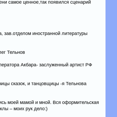
ени самое ценное,так появился сценарий
а, зав.отделом иностранной литературы
лег Тельнов
мператора Акбара- заслуженный артист РФ
чицы сказок, и танцовщицы -я Тельнова
ись моей мамой и мной. Вся оформительская
лы – моих рук дело:)