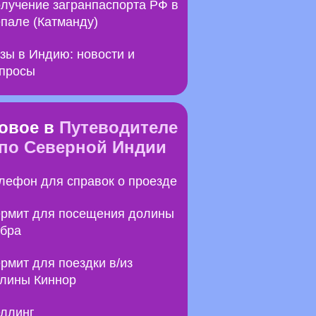
лучение загранпаспорта РФ в
пале (Катманду)
зы в Индию: новости и
просы
овое в
Путеводителе
по Северной Индии
лефон для справок о проезде
рмит для посещения долины
бра
рмит для поездки в/из
лины Киннор
ллинг