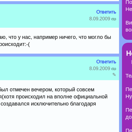
По
Не
Ответить
8.09.2009
Ви
во
ю, что у нас, например ничего, что могло бы
роисходит:-(
Н
Ответить
8.09.2009
✎
Те
Пе
был отмечен вечером, который совсем
Ну
я(хотя происходил на вполне официальной
 создавался исключительно благодаря
Пе
до
Пе