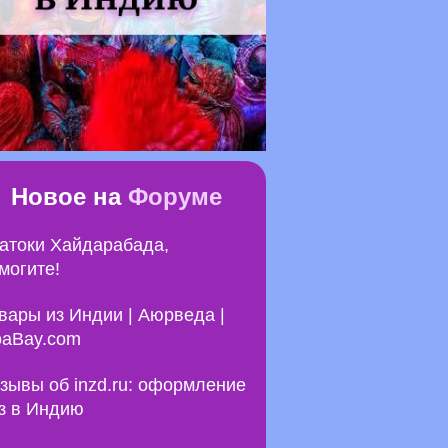
Новое на
Форуме
атоки Хайдарабада,
могите!
вары из Индии | Аюрведа |
aBay.com
зывы об inzd.ru: оформление
з в Индию