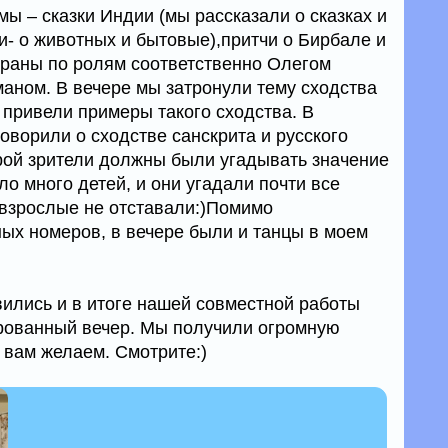
ы – сказки Индии (мы рассказали о сказках и
и- о животных и бытовые),притчи о Бирбале и
граны по ролям соответственно Олегом
ном. В вечере мы затронули тему сходства
и привели примеры такого сходства. В
оворили о сходстве санскрита и русского
орой зрители должны были угадывать значение
ло много детей, и они угадали почти все
взрослые не отставали:)Помимо
ых номеров, в вечере были и танцы в моем
вились и в итоге нашей совместной работы
рованный вечер. Мы получили огромную
и вам желаем. Смотрите:)