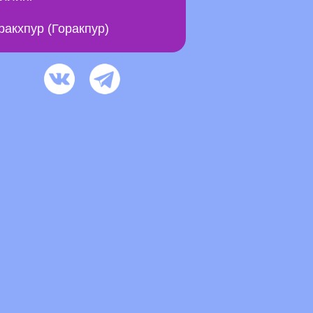
ракхпур (Горакпур)