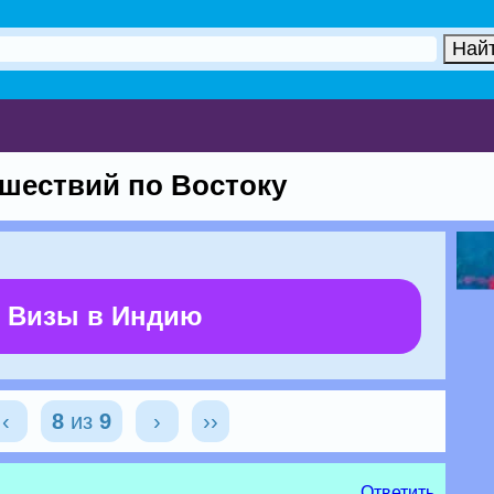
ешествий по Востоку
 Визы в Индию
‹
8
из
9
›
››
Ответить