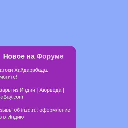
Новое на
Форуме
атоки Хайдарабада,
могите!
вары из Индии | Аюрведа |
aBay.com
зывы об inzd.ru: оформление
з в Индию