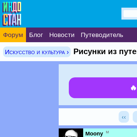
Форум
Блог
Новости
Путеводитель
Рисунки из пут
Искусство и культура ›

‹‹
м
Moony