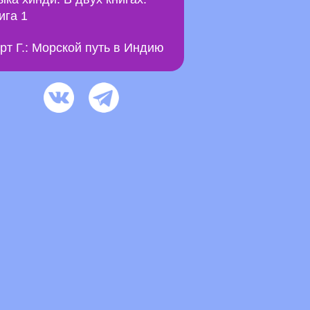
ига 1
рт Г.: Морской путь в Индию