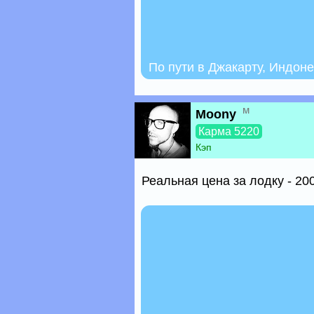
По пути в Джакарту, Индон
м
Moony
Карма 5220
Кэп
Реальная цена за лодку - 20