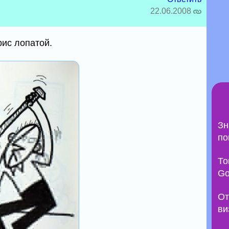
22.06.2008
ис лопатой.
Зн
по
То
Go
От
ви