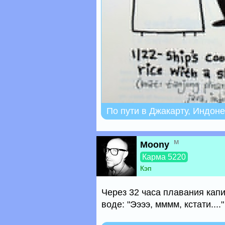
По пути в Джакарту, Индон
м
Moony
Карма 5220
Кэп
Через 32 часа плавания кап
воде: "Ээээ, мммм, кстати...."