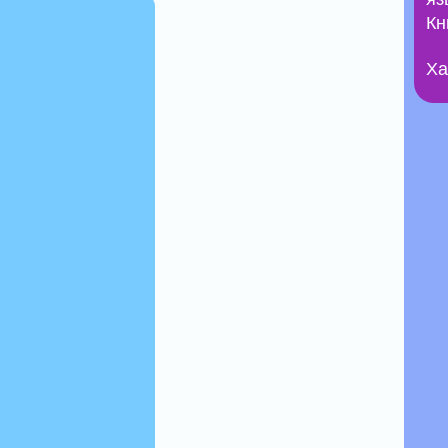
Кн
Ха