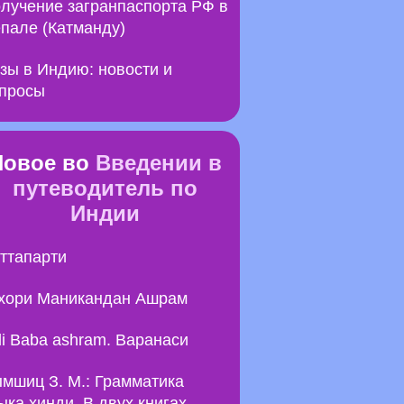
лучение загранпаспорта РФ в
пале (Катманду)
зы в Индию: новости и
просы
Новое во
Введении в
путеводитель по
Индии
ттапарти
хори Маникандан Ашрам
li Baba ashram. Варанаси
мшиц З. М.: Грамматика
ыка хинди. В двух книгах.