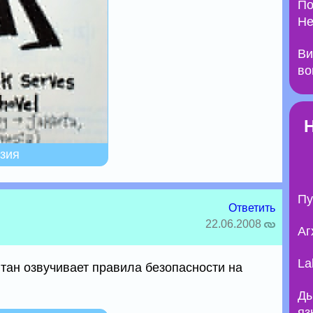
По
Не
Ви
во
езия
Пу
Ответить
22.06.2008
Аг
La
итан озвучивает правила безопасности на
Ды
яз