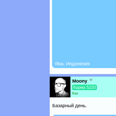
Ява, Индонезия
м
Moony
Карма 5220
Кэп
Базарный день.