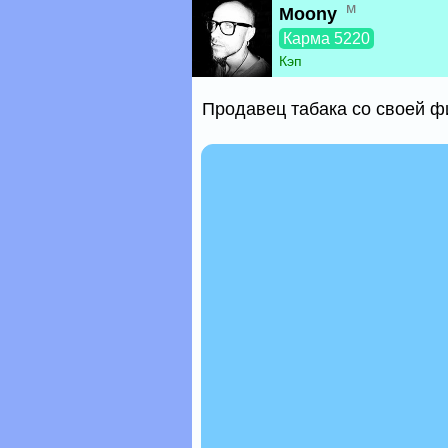
м
Moony
Карма 5220
Кэп
Продавец табака со своей 