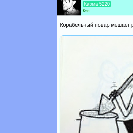
Карма 5220
Кэп
Корабельный повар мешает р