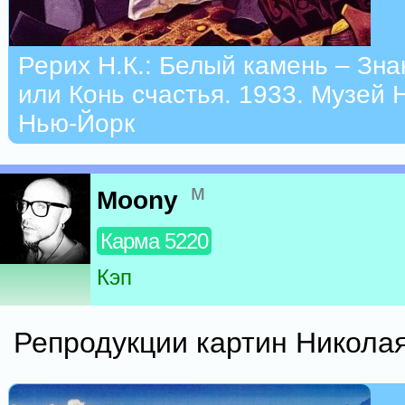
Рерих Н.К.: Белый камень – Зн
или Конь счастья. 1933. Музей 
Нью-Йорк
м
Moony
Карма 5220
Кэп
Репродукции картин Никола