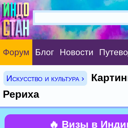
Форум
Блог
Новости
Путево
Картин
Искусство и культура ›
Рериха
🔥 Визы в Инд