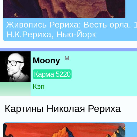
Живопись Рериха: Весть орла. 
Н.К.Рериха, Нью-Йорк
м
Moony
Карма 5220
Кэп
Картины Николая Рериха