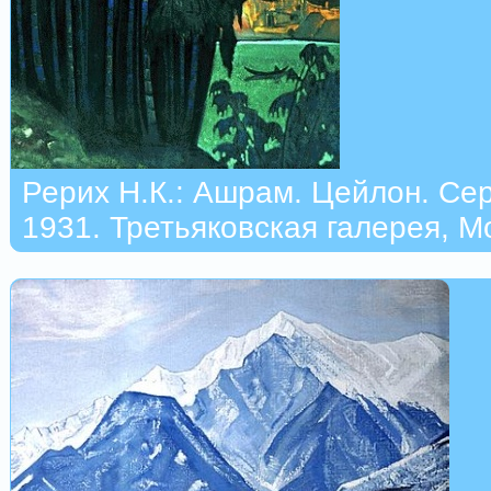
Рерих Н.К.: Ашрам. Цейлон. Се
1931. Третьяковская галерея, М