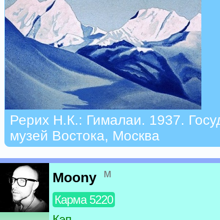
Рерих Н.К.: Гималаи. 1937. Гос
музей Востока, Москва
м
Moony
Карма 5220
Кэп