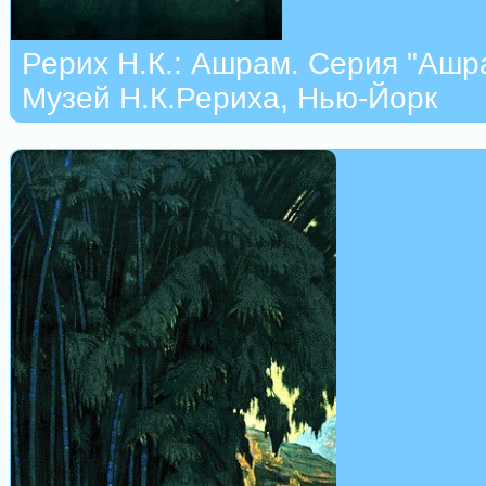
Рерих Н.К.: Ашрам. Серия "Ашр
Музей Н.К.Рериха, Нью-Йорк