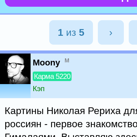
1
из
5
›
м
Moony
Карма 5220
Кэп
Картины Николая Рериха дл
россиян - первое знакомство