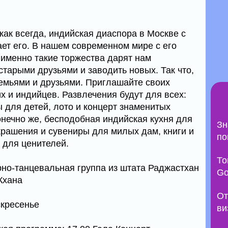
как всегда, индийская диаспора в Москве с
ет его. В нашем современном мире с его
именно такие торжества дарят нам
старыми друзьями и заводить новых. Так что,
емьями и друзьями. Приглашайте своих
их и индийцев. Развлечения будут для всех:
ы для детей, лото и концерт знаменитых
онечно же, бесподобная индийская кухня для
Зн
крашения и сувениры для милых дам, книги и
по
 для ценителей.
То
но-танцевальная группа из штата Раджастхан
Go
Кхана
От
скресенье
ви