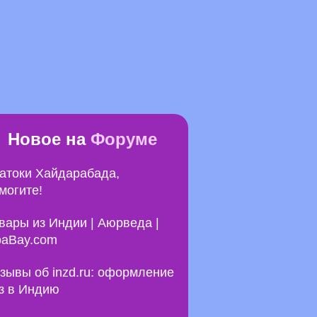
Новое на
Форуме
атоки Хайдарабада,
могите!
вары из Индии | Аюрведа |
aBay.com
зывы об inzd.ru: оформление
з в Индию