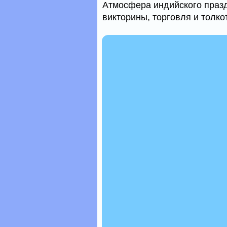
Атмосфера индийского праздн
викторины, торговля и толко