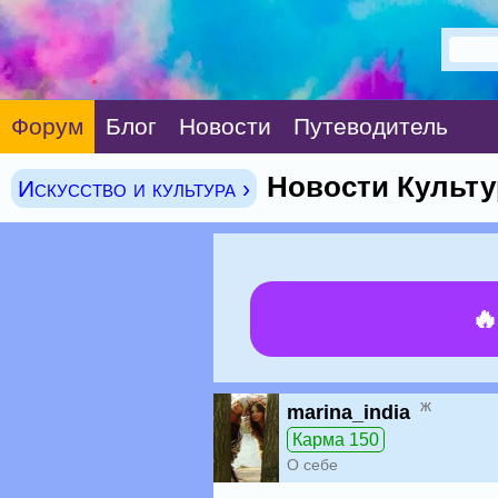
Форум
Блог
Новости
Путеводитель
Новости Культу
Искусство и культура ›

ж
marina_india
Карма 150
О себе