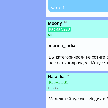
Фото 1
м
Moony
Карма 5220
Кэп
marina_india
Вы категорически не хотите
нас есть подраздел "Искусств
ж
Nata_lia
Карма 501
О себе
Маленький кусочек Индии в 