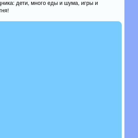
ика: дети, много еды и шума, игры и
тня!