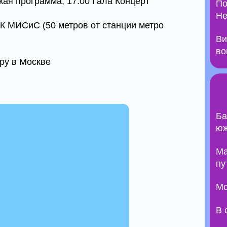
кая программа; 17.00 Гала Концерт
По
Не
 ДК МИСиС (50 метров от станции метро
Ви
во
ру в Москве
Ба
юж
Ma
пу
Мо
В 