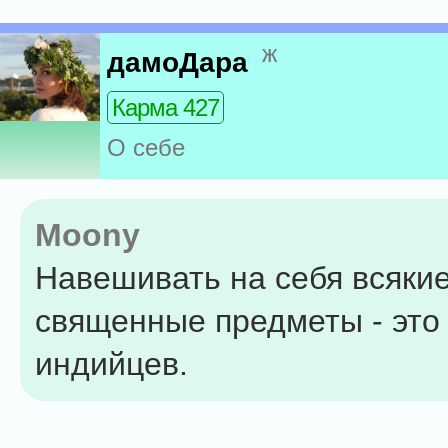
ж
дамоДара
Карма 427
О себе
Moony
Навешивать на себя всяки
священные предметы - это 
индийцев.