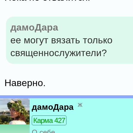
дамоДара
ее могут вязать только
священнослужители?
Наверно.
ж
дамоДара
Карма 427
О себе