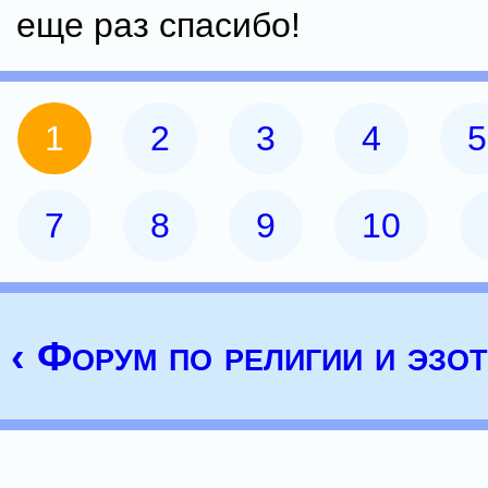
еще раз спасибо!
1
2
3
4
5
7
8
9
10
‹ Форум по религии и эзо