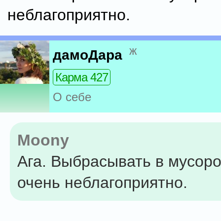
неблагоприятно.
ж
дамоДара
Карма 427
О себе
Moony
Ага. Выбрасывать в мусор
очень неблагоприятно.