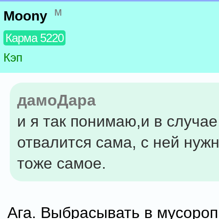
м
Moony
Карма 5220
Кэп
дамоДара
и я так понимаю,и в случае
отвалится сама, с ней нуж
тоже самое.
Ага. Выбрасывать в мусороп