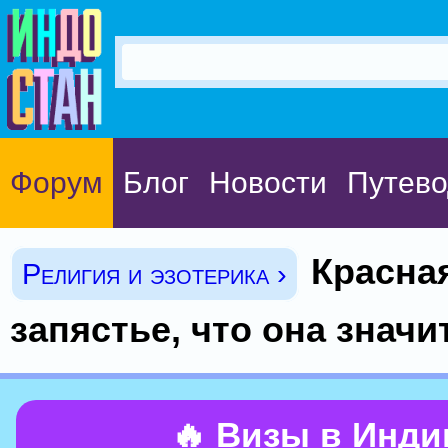
Форум
Блог
Новости
Путево
Красная
Религия и эзотерика ›
запястье, что она значи
🔥 Визы в Инд