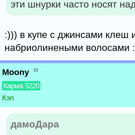
эти шнурки часто носят над
:))) в купе с джинсами клеш 
набриолинеными волосами :
м
Moony
Карма 5220
Кэп
дамоДара