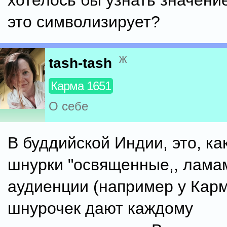
хотелось бы узнать значение
это символизирует?
ж
tash-tash
Карма 1651
О себе
В буддийской Индии, это, ка
шнурки "освященные,, лама
аудиенции (например у Карм
шнурочек дают каждому