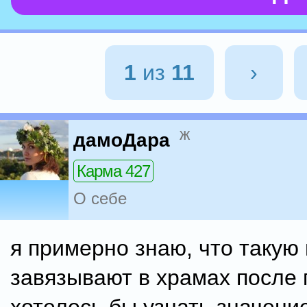
1
из
11
›
ж
дамоДара
Карма 427
О себе
я примерно знаю, что такую
завязывают в храмах после 