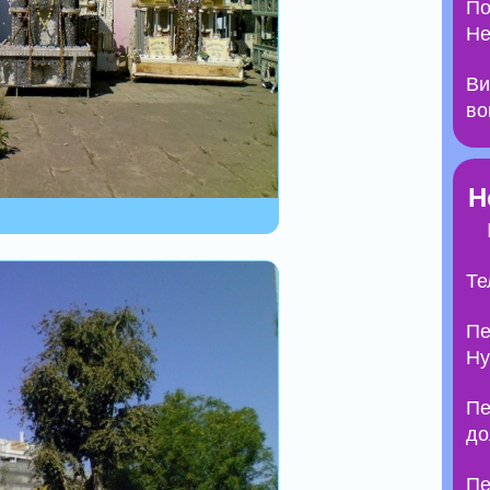
По
Не
Ви
во
Н
Те
Пе
Ну
Пе
до
Пе