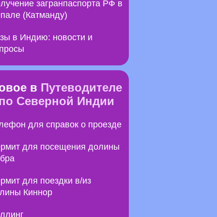
лучение загранпаспорта РФ в
пале (Катманду)
зы в Индию: новости и
просы
овое в
Путеводителе
по Северной Индии
лефон для справок о проезде
рмит для посещения долины
бра
рмит для поездки в/из
лины Киннор
ллинг