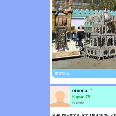
Фото 2
ж
ereena
Карма 78
О себе
мне кажется, это мандиры дл