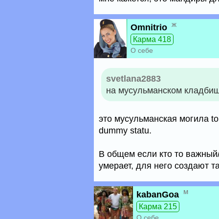
ж
Omnitrio
Карма 418
О себе
svetlana2883
на мусульманском кладбищ
это мусульманская могила t
dummy statu.
В общем если кто то важный
умерает, для него создают т
м
kabanGoa
Карма 215
О себе