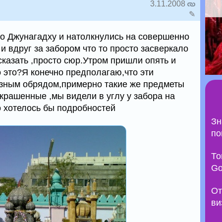
3.11.2008
✎
о Джунагадху и натолкнулись на совершенно
и вдруг за забором что то просто засверкало
казать ,просто сюр.Утром пришли опять и
 это?Я конечно предполагаю,что эти
озным обрядом,примерно такие же предметы
крашенные ,мы видели в углу у забора на
 хотелось бы подробностей
Зн
по
То
Go
От
ви