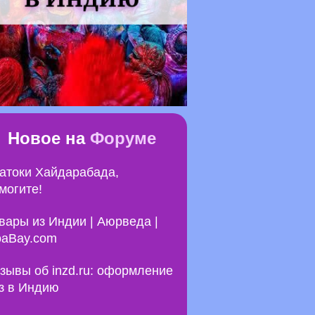
Новое на
Форуме
атоки Хайдарабада,
могите!
вары из Индии | Аюрведа |
aBay.com
зывы об inzd.ru: оформление
з в Индию