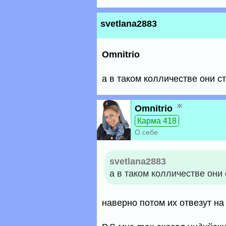
svetlana2883
Omnitrio
а в таком колличестве они ст
ж
Omnitrio
Карма 418
О себе
svetlana2883
а в таком колличестве они 
наверно потом их отвезут на