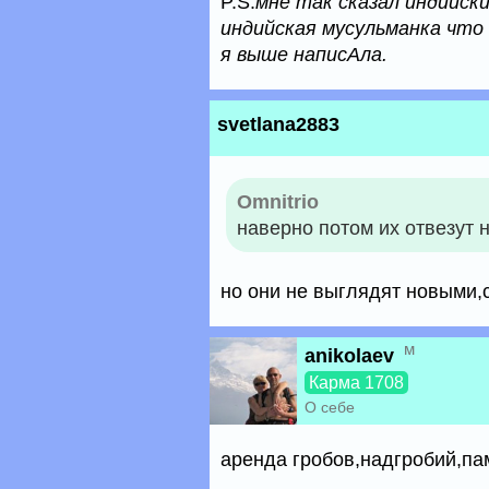
P.S.
мне так сказал индийски
индийская мусульманка что 
я выше написАла.
svetlana2883
Omnitrio
наверно потом их отвезут 
но они не выглядят новыми,с
м
anikolaev
Карма 1708
О себе
аренда гробов,надгробий,па