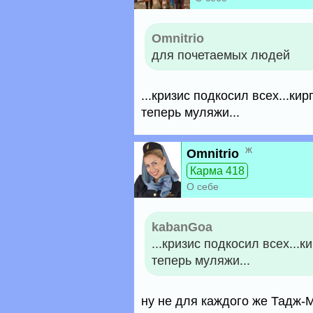
Omnitrio
для почетаемых людей
...кризис подкосил всех...к
теперь муляжи...
ж
Omnitrio
Карма 418
О себе
kabanGoa
...кризис подкосил всех...
теперь муляжи...
ну не для каждого же Тадж-М