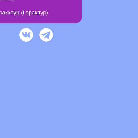
ракхпур (Горакпур)