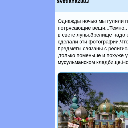
svetlana2883
Однажды ночью мы гуляли п
потрясающие вещи...Темно.. 
в свете луны.Зрелище надо с
сделали эти фотографии.Что
предметы связаны с религи
,только поменьше и похуже у
мусульманском кладбище.Но