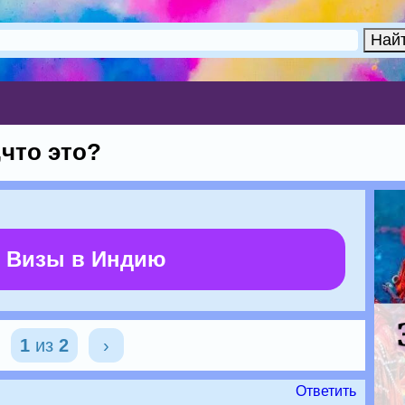
,что это?
 Визы в Индию
1
из
2
›
Ответить