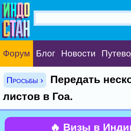
Форум
Блог
Новости
Путево
Передать неск
Просьбы ›
листов в Гоа.
🔥 Визы в Инд