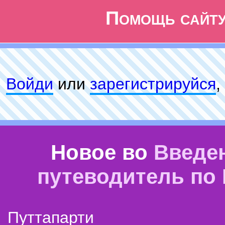
Помощь сайт
Войди
или
зарeгиcтpируйся
,
Новое во
Введе
путеводитель по
Путтапарти