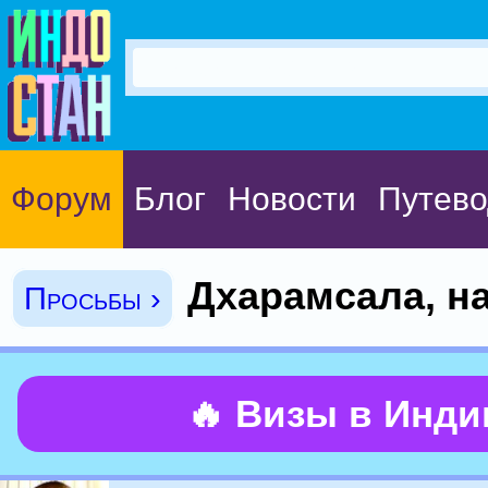
Форум
Блог
Новости
Путево
Дхарамсала, н
Просьбы ›
🔥 Визы в Инд