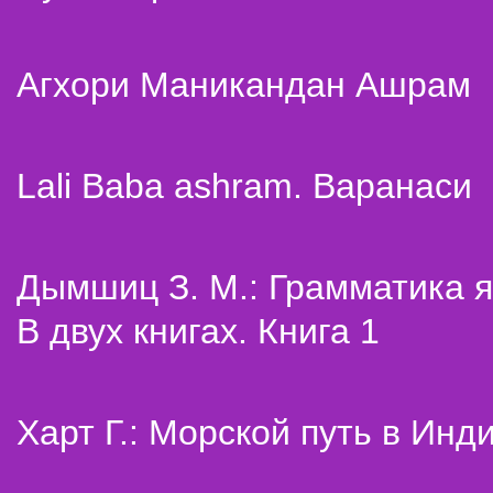
Агхори Маникандан Ашрам
Lali Baba ashram. Варанаси
Дымшиц З. М.: Грамматика я
В двух книгах. Книга 1
Харт Г.: Морской путь в Инд