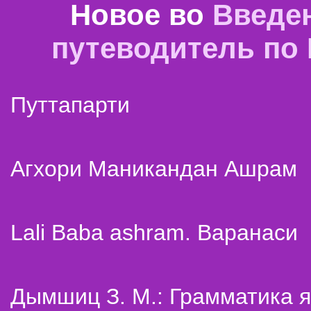
Новое во
Введе
путеводитель по
Путтапарти
Агхори Маникандан Ашрам
Lali Baba ashram. Варанаси
Дымшиц З. М.: Грамматика я