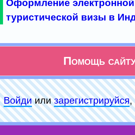
Оформление электронной
туристической визы в Ин
Помощь сайт
Войди
или
зарeгиcтpируйся
,