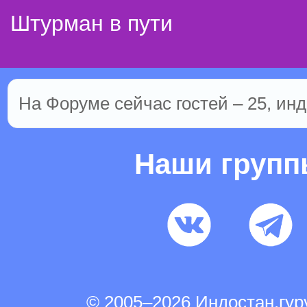
Штурман в пути
На Форуме сейчас гостей – 25, инд
Наши груп
© 2005–2026 Индостан.гу