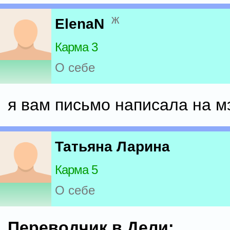
ж
ElenaN
Карма 3
О себе
я вам письмо написала на м
Татьяна Ларина
Карма 5
О себе
Переводчик в Дели: