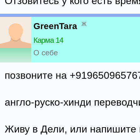
Отзовитесь у кого есть врем
ж
GreenTara
Карма 14
О себе
позвоните на +91965096576
англо-руско-хинди переводч
Живу в Дели, или напишите 