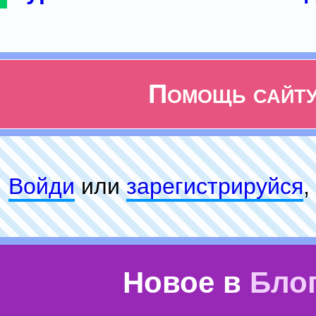
Помощь сайт
Войди
или
зарeгиcтpируйся
,
Новое в
Бло