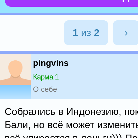
1
из
2
›
pingvins
Карма 1
О себе
Собрались в Индонезию, пок
Бали, но всё может изменить