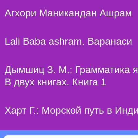
Агхори Маникандан Ашрам
Lali Baba ashram. Варанаси
Дымшиц З. М.: Грамматика я
В двух книгах. Книга 1
Харт Г.: Морской путь в Инд