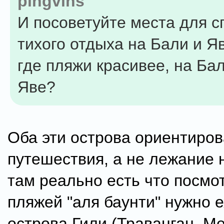
pingvins
И посоветуйте места для с
тиxого отдыxа на Бали и Я
где пляжи красивее, на Ба
Яве?
Оба эти острова ориентиро
путешествия, а не лежание 
там реально есть что посмо
пляжей "аля баунти" нужно е
острова Гили (Траванган, Ме