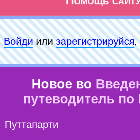
Помощь сайт
Войди
или
зарeгиcтpируйся
,
Новое во
Введе
путеводитель по
Путтапарти