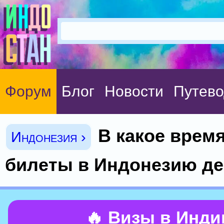
Форум
Блог
Новости
Путево
В какое время
Индонезия ›
билеты в Индонезию д
🔥 Визы в Инд