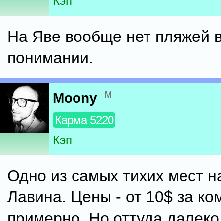
Кэп
На Яве вообще нет пляжей 
понимании.
м
Moony
Карма 5220
Кэп
Одно из самых тихих мест н
Лавина. Цены - от 10$ за ко
примерно. Но оттуда далеко