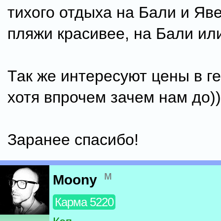
тиxого отдыxа на Бали и Яв
пляжи красивее, на Бали ил
Так же интересуют цены в ге
xотя впрочем зачем нам до))
Заранее спасибо!
м
Moony
Карма 5220