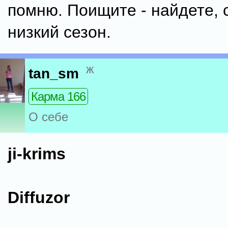
помню. Поищите - найдете, 
низкий сезон.
ж
tan_sm
Карма 166
О себе
ji-krims
Diffuzor