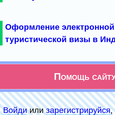
Оформление электронной
туристической визы в Ин
Помощь сайт
Войди
или
зарeгиcтpируйся
,