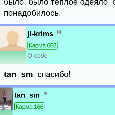
было, было теплое одеяло, 
понадобилось.
м
ji-krims
Карма 668
О себе
tan_sm
, спасибо!
ж
tan_sm
Карма 166