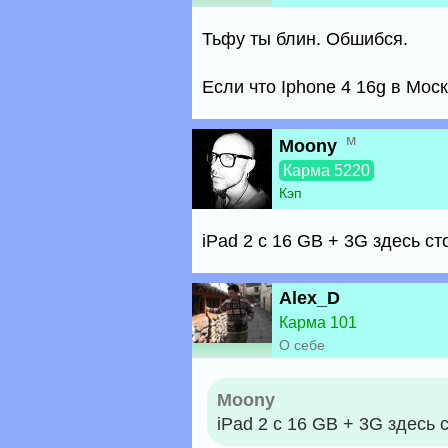
Тьфу ты блин. Обшибся.
Если что Iphone 4 16g в Москв
м
Moony
Карма 5220
Кэп
iPad 2 с 16 GB + 3G здесь с
Alex_D
Карма 101
О себе
Moony
iPad 2 с 16 GB + 3G здесь 