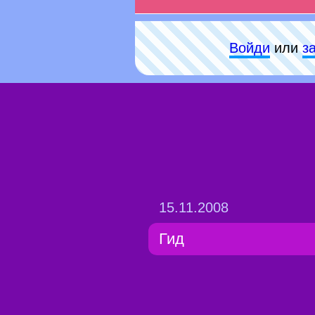
Войди
или
з
15.11.2008
Гид