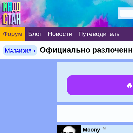
Форум
Блог
Новости
Путеводитель
Официально разлоченны
Малайзия ›

м
Moony