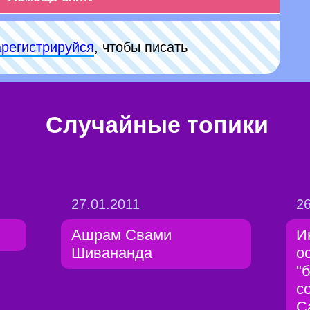
арeгиcтpируйся
, чтобы писать
Случайные топики
27.01.2011
26
Ашрам Свами
И
Шивананда
о
"
с
С