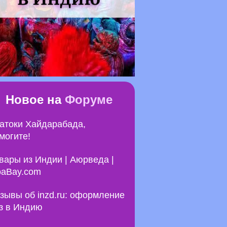
Новое на
Форуме
атоки Хайдарабада,
могите!
вары из Индии | Аюрведа |
aBay.com
зывы об inzd.ru: оформление
з в Индию