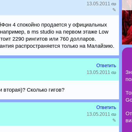
13.05.2011
✎
Фон 4 спокойно продается у официальных
например, в ms studio на первом этаже Low
Стоит 2290 рингитов или 760 долларов.
рантия распространяется только на Малайзию.
Ответить
Зн
13.05.2011
по
и вторая)? Сколько гигов?
То
Go
Ответить
От
13.05.2011
ви
✎