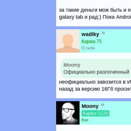
за такие деньги мож быть и я
galaxy tab и рад:) Пока Andro
м
wadiky
Карма 75
О себе
Moony
Официально разлоченный 
неофициально завозится в И
назад за версию 16Гб просил
м
Moony
Карма 5220
Кэп