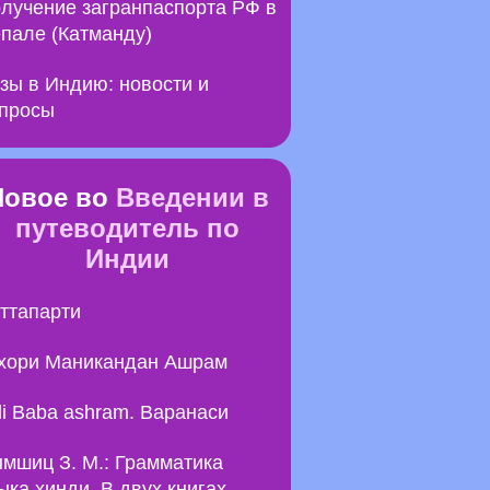
лучение загранпаспорта РФ в
пале (Катманду)
зы в Индию: новости и
просы
Новое во
Введении в
путеводитель по
Индии
ттапарти
хори Маникандан Ашрам
li Baba ashram. Варанаси
мшиц З. М.: Грамматика
ыка хинди. В двух книгах.