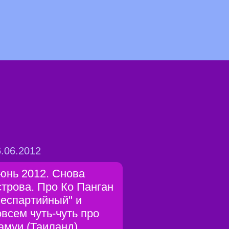
.06.2012
юнь 2012. Снова
строва. Про Ко Панган
беспартийный" и
овсем чуть-чуть про
амуи (Таиланд)