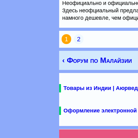
Неофициально и официально
Здесь неофциальный предлаг
намного дешевле, чем офиц
1
2
‹ Форум по Малайзии
Товары из Индии | Аюрвед
Оформление электронной 