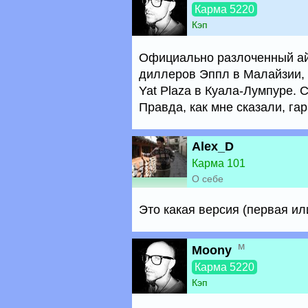
Карма 5220
Кэп
Официально разлоченный ай
диллеров Эппл в Малайзии, 
Yat Plaza в Куала-Лумпуре. 
Правда, как мне сказали, га
Alex_D
Карма 101
О себе
Это какая версия (первая ил
м
Moony
Карма 5220
Кэп