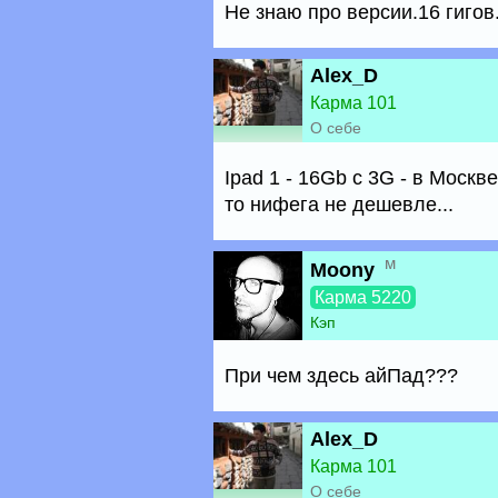
Не знаю про версии.16 гигов
Alex_D
Карма 101
О себе
Ipad 1 - 16Gb с 3G - в Москв
то нифега не дешевле...
м
Moony
Карма 5220
Кэп
При чем здесь айПад???
Alex_D
Карма 101
О себе