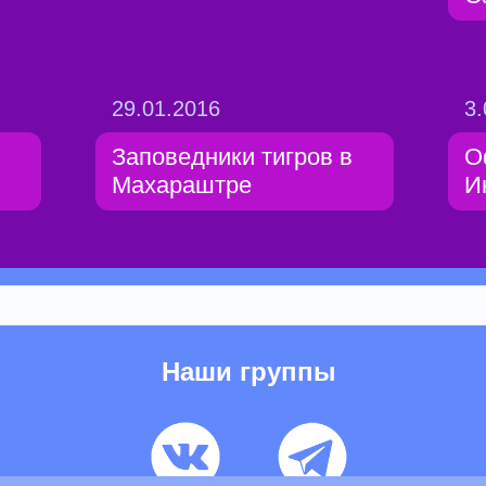
29.01.2016
3.
Заповедники тигров в
О
Махараштре
И
Наши группы