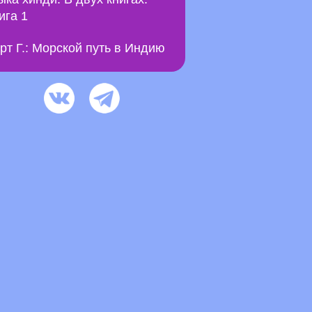
ига 1
рт Г.: Морской путь в Индию