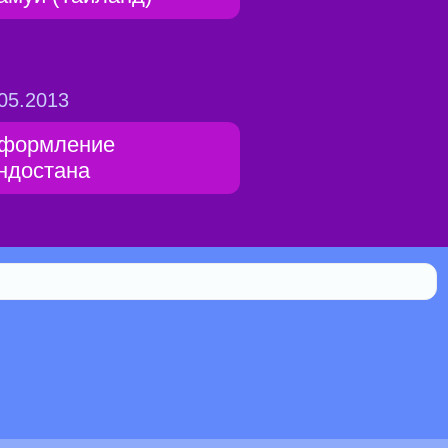
05.2013
формление
ндостана