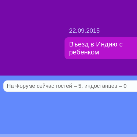
22.09.2015
Въезд в Индию с
ребенком
На Форуме сейчас гостей – 5, индостанцев – 0