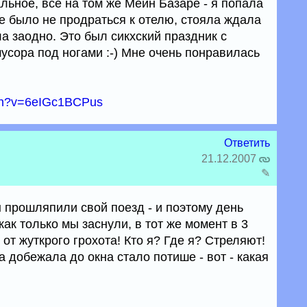
льное, все на том же Мейн Базаре - я попала
не было не продраться к отелю, стояла ждала
ла заодно. Это был сикхский праздник с
усора под ногами :-) Мне очень понравилась
tch?v=6eIGc1BCPus
Ответить
21.12.2007
✎
 прошляпили свой поезд - и поэтому день
ак только мы заснули, в тот же момент в 3
 от жуткрого грохота! Кто я? Где я? Стреляют!
а добежала до окна стало потише - вот - какая