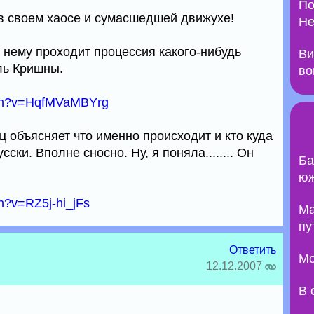
По
в своем хаосе и сумасшедшей движухе!
Не
о нему проходит процессия какого-нибудь
Ви
ль Кришны.
во
tch?v=HqfMVaMBYrg
ц объясняет что именно происходит и кто куда
ски. Вполне сносно. Ну, я поняла........ Он
Ба
юж
h?v=RZ5j-hi_jFs
Ma
пу
Ответить
Мо
12.12.2007
В 