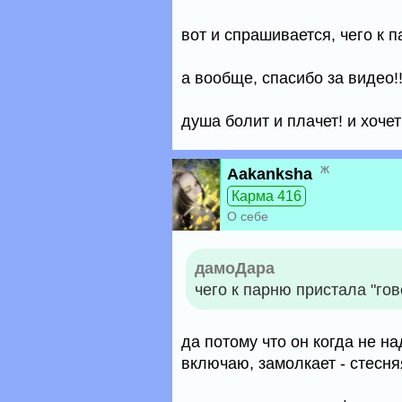
вот и спрашивается, чего к п
а вообще, спасибо за видео!!
душа болит и плачет! и хочет
ж
Aakanksha
Карма 416
О себе
дамоДара
чего к парню пристала "гово
да потому что он когда не на
включаю, замолкает - стесняя