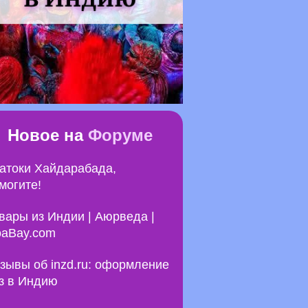
Новое на
Форуме
атоки Хайдарабада,
могите!
вары из Индии | Аюрведа |
aBay.com
зывы об inzd.ru: оформление
з в Индию