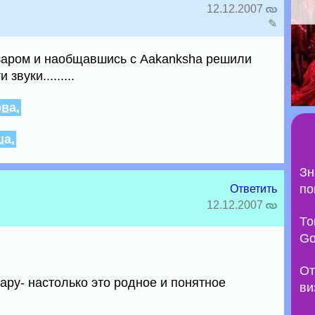
12.12.2007
✎
азаром и наобщавшись с Aakanksha решили
звуки.........
ва.
ша.
Зн
по
Ответить
12.12.2007
То
Go
От
ару- настолько это родное и понятное
ви