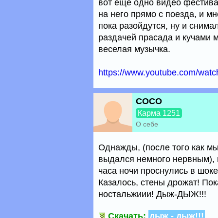
вот еще одно видео фестива
на него прямо с поезда, и м
пока разойдутся, ну и снима
раздачей прасада и кучами м
веселая музычка.
https://www.youtube.com/wa
COCO
Карма 1251
О себе
Однажды, (после того как мы
выдался немного нервным), к
часа ночи проснулись в шоке
Казалось, стены дрожат! Пок
ностальжиии! Дыж-ДЫЖ!!!
Скачать:
дыж - дыж!!!