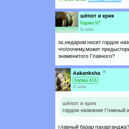
шёпот и крик
Карма 97
О себе
эх,недаром носит гордое наз
что\почему,может предыстор
знаменитого Главного?
ж
Aakanksha
Карма 416
О себе
шёпот и крик
гордое название Главный.к
главный базар пахарганджа? 