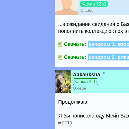
Карма 1251
О себе
...в ожидании свидания с Б
пополнить коллекцию :) ох эти 
Скачать:
вечером 1. коро
Скачать:
вечером 2. рик
ж
Aakanksha
Карма 416
О себе
Продолжаю!
Я бы написала оду Мейн Баз
место....