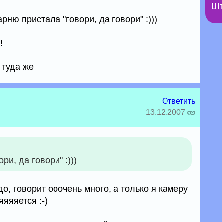
Шт
арню пристала "говори, да говори" :)))
!
 туда же
Ответить
13.12.2007
ри, да говори" :)))
до, говорит ооочень много, а только я камеру
яяяется :-)