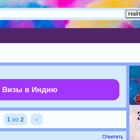
 Визы в Индию
1
из
2
›
Ответить