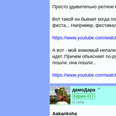
Просто удивительно уютное 
Вот такой он бывает когда п
феста... Например, фестива
https://www.youtube.com/wa
А вот - мой знакомый непале
идет. Причем объясняет по-рус
пошли, она пошли...
https://www.youtube.com/watc
ж
дамоДара
Карма 427
О себе
Aakanksha