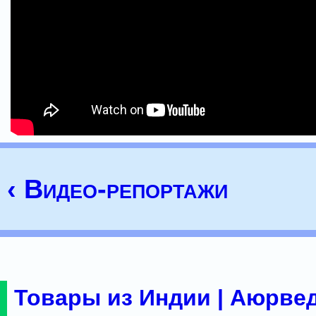
‹ Видео-репортажи
Товары из Индии | Аюрвед