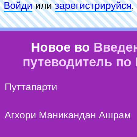
Войди
или
зарeгиcтpируйся
,
Новое во
Введе
путеводитель по
Путтапарти
Агхори Маникандан Ашрам