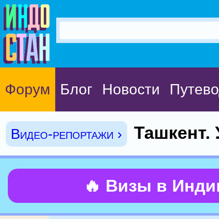
Форум
Блог
Новости
Путево
Ташкент. 
Видео-репортажи ›
🔥 Визы в Инд