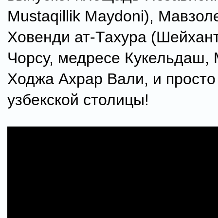
Mustaqillik Maydoni), Мавзо
Ховенди ат-Тахура (Шейхант
Чорсу, медресе Кукельдаш,
Ходжа Ахрар Вали, и просто
узбекской столицы!