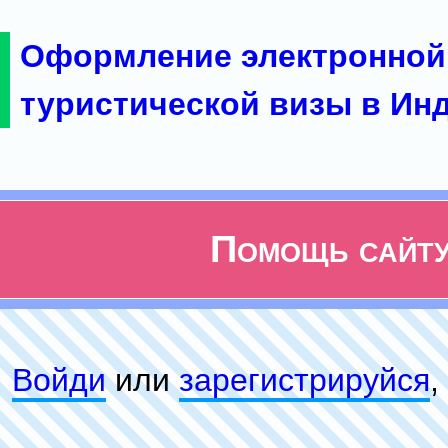
Оформление электронной
туристической визы в Ин
Помощь сайт
Войди
или
зарeгиcтpируйся
,