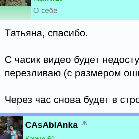
О себе
Татьяна, спасибо.
С часик видео будет недосту
перезливаю (с размером ош
Через час снова будет в стр
ж
CAsAblAnka
Карма 61