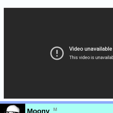
м
Moony