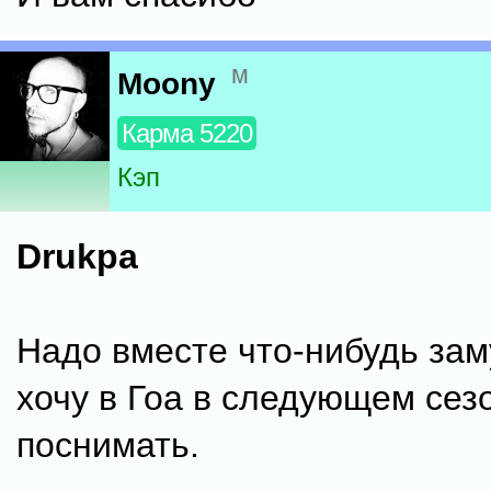
м
Moony
Карма 5220
Кэп
Drukpa
Надо вместе что-нибудь заму
хочу в Гоа в следующем сез
поснимать.