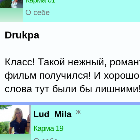
О себе
Drukpa
Класс! Такой нежный, рома
фильм получился! И хорошо,
слова тут были бы лишними!
ж
Lud_Mila
Карма 19