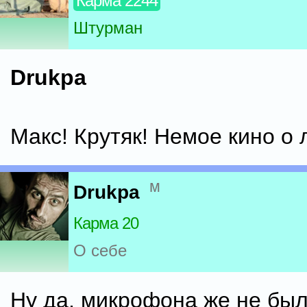
Карма 2244
Штурман
Drukpa
Макс! Крутяк! Немое кино о 
м
Drukpa
Карма 20
О себе
Ну да, микрофона же не бы