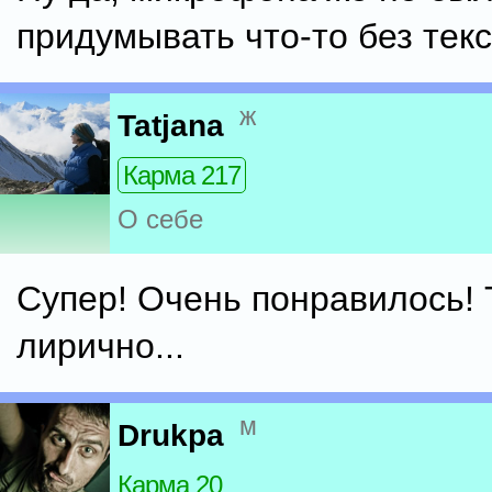
придумывать что-то без текс
ж
Tatjana
Карма 217
О себе
Супер! Очень понравилось! 
лирично...
м
Drukpa
Карма 20