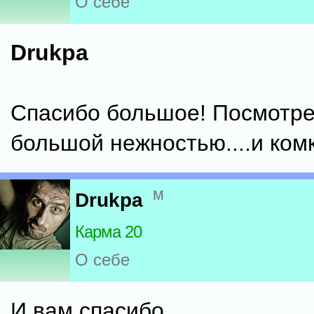
О себе
Drukpa
Спасибо большое! Посмотре
большой нежностью....и комк
м
Drukpa
Карма 20
О себе
И вам спасибо