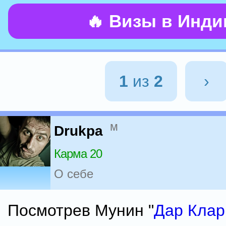
🔥 Визы в Инд
1
из
2
›
м
Drukpa
Карма 20
О себе
Посмотрев Мунин "
Дар Кла