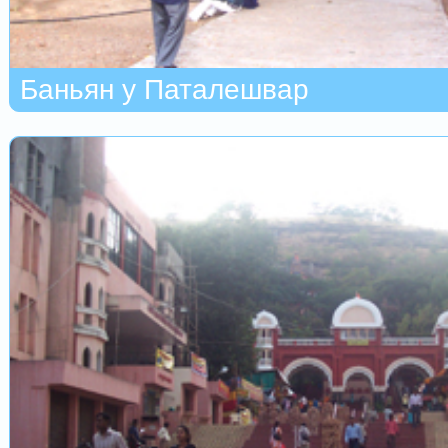
Баньян у Паталешвар