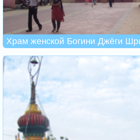
Храм женской Богини Джёги Шр