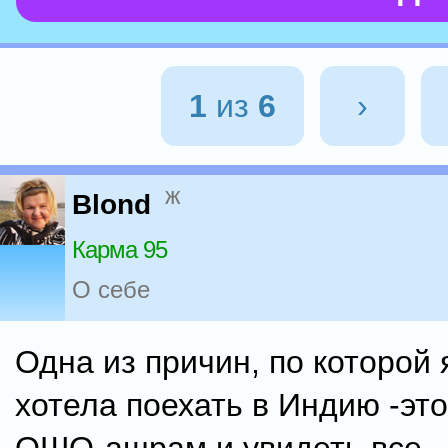
1
из
6
›
ж
Blond
Карма 95
О себе
Одна из причин, по которой 
хотела поехать в Индию -это