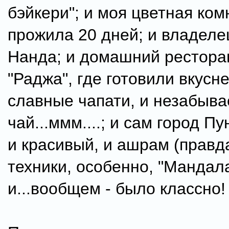
бэйкери"; и моя цветная комн
прожила 20 дней; и владелец
Нанда; и домашний рестора
"Раджа", где готовили вкусн
славные чапати, и незабыв
чай...ммм....; и сам город П
и красивый, и ашрам (правда
техники, особенно, "Мандала
и...вообщем - было классно!