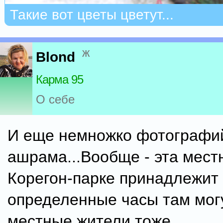
Такие вот цветы цветут...
ж
Blond
Карма 95
О себе
И еще немножко фотографий
ашрама...Вообще - эта мест
Корегон-парке принадлежит 
определенные часы там могу
местные жители тоже...