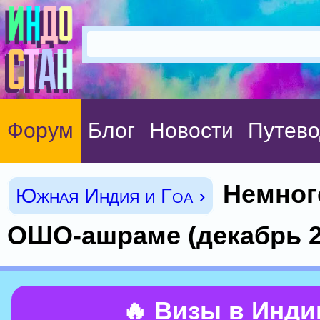
Форум
Блог
Новости
Путево
Немног
Южная Индия и Гоа ›
ОШО-ашраме (декабрь 20
🔥 Визы в Инд