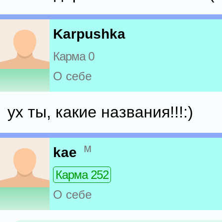
Karpushka
Карма 0
О себе
ух ты, какие названия!!!:)
м
kae
Карма 252
О себе