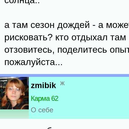
солнца..
а там сезон дождей - а може
рисковать? кто отдыхал там
отзовитесь, поделитесь опы
пожалуйста...
ж
zmibik
Карма 62
О себе