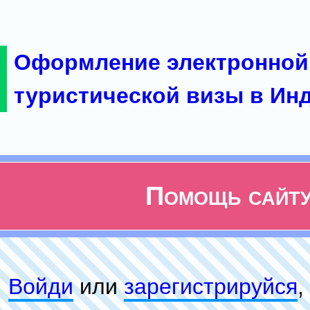
Оформление электронной
туристической визы в Ин
Помощь сайт
Войди
или
зарeгиcтpируйся
,