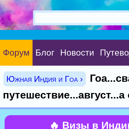
Форум
Блог
Новости
Путево
Гоа...с
Южная Индия и Гоа ›
путешествие...август...а
🔥 Визы в Инд