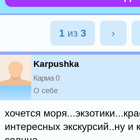
1
из
3
›
Karpushka
Карма 0
О себе
хочется моря...экзотики...кр
интересных экскурсий..ну и 