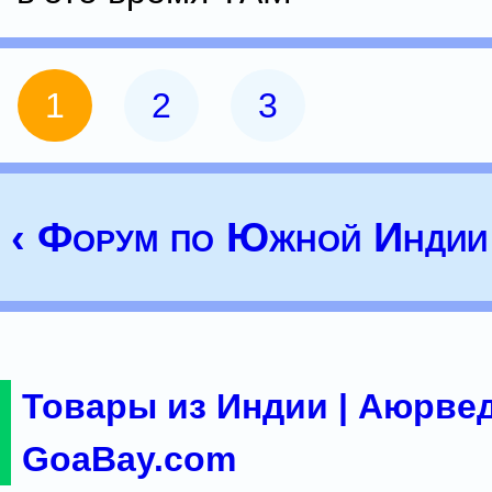
1
2
3
‹ Форум по Южной Индии
Товары из Индии | Аюрвед
GoaBay.com