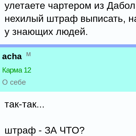
улетаете чартером из Дабол
нехилый штраф выписать, н
у знающих людей.
м
acha
Карма 12
О себе
так-так...
штраф - ЗА ЧТО?