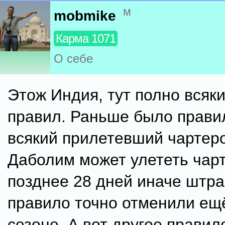
м
mobmike
Карма 1071
О себе
Этож Индия, тут полно всяк
правил. Раньше было прави
всякий прилетевший чартер
Даболим может улететь чар
позднее 28 дней иначе штра
правило точно отменили ещ
сезоне. А вот другое правил