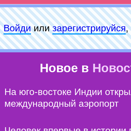
Войди
или
зарeгиcтpируйся
,
Новое в
Новос
На юго-востоке Индии откр
международный аэропорт
Человек впервые в истории