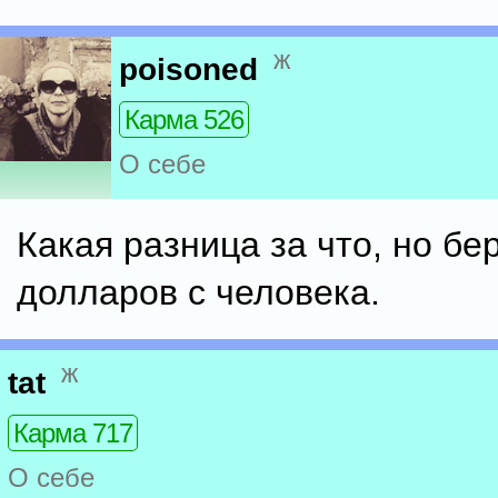
ж
poisoned
Карма 526
О себе
Какая разница за что, но бе
долларов с человека.
ж
tat
Карма 717
О себе