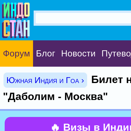
Форум
Блог
Новости
Путево
Билет 
Южная Индия и Гоа ›
"Даболим - Москва"
🔥 Визы в Инд