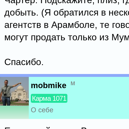
Чартер. Подскажите, плиз, г
добыть. (Я обратился в неск
агентств в Арамболе, те гово
могут продать только из Мум
Спасибо.
м
mobmike
Карма 1071
О себе