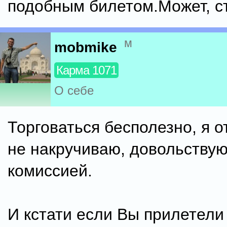
подобным билетом.Может, ст
м
mobmike
Карма 1071
О себе
Торговаться бесполезно, я о
не накручиваю, довольству
комиссией.
И кстати если Вы прилетели