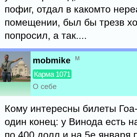
пофиг, отдал в какомто нер
помещении, был бы трезв хо
попросил, а так....
м
mobmike
Карма 1071
О себе
Кому интересны билеты Гоа
один конец: у Винода есть н
по 400 долл и на 5е января 