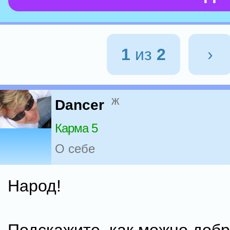
1
из
2
›
ж
Dancer
Карма 5
О себе
Народ!