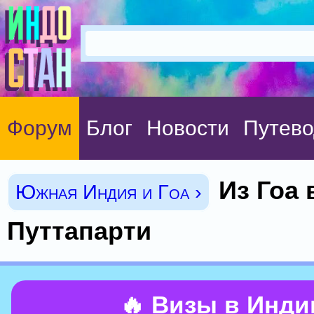
Форум
Блог
Новости
Путево
Из Гоа 
Южная Индия и Гоа ›
Путтапарти
🔥 Визы в Инд