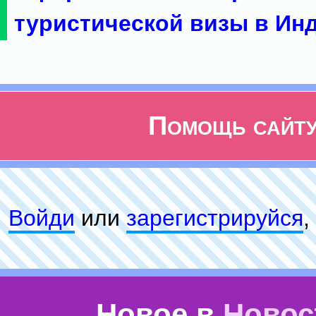
туристической визы в Ин
Помощь сайт
Войди
или
зарeгиcтpируйся
,
Новое в
Новос