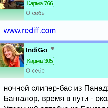
Карма 766
О себе
www.rediff.com
ж
IndiGo
Карма 305
О себе
ночной слипер-бас из Панад
Бангалор, время в пути - око