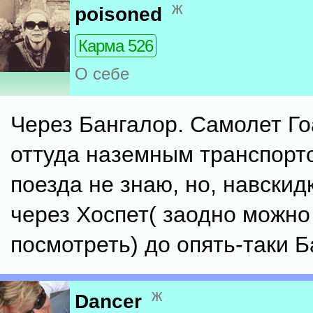
ж
poisoned
Карма 526
О себе
Через Бангалор. Самолет Го
оттуда наземным транспорт
поезда не знаю, но, навскидк
через Хоспет( заодно можно
посмотреть) до опять-таки Б
ж
Dancer