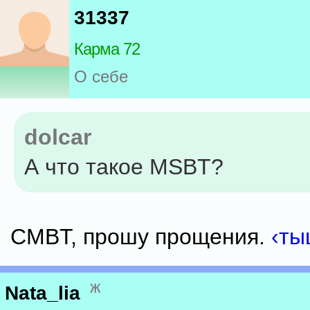
31337
Карма 72
О себе
dolcar
А что такое MSBT?
CMBT, прошу прощения.
‹ты
ж
Nata_lia