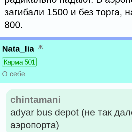
загибали 1500 и без торга, 
800.
ж
Nata_lia
Карма 501
О себе
chintamani
adyar bus depot (не так дал
аэропорта)