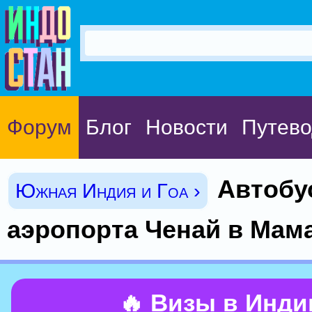
Форум
Блог
Новости
Путево
Автобу
Южная Индия и Гоа ›
аэропорта Ченай в Ма
🔥 Визы в Инд