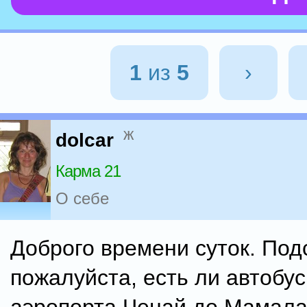
1
из
5
›
ж
dolcar
Карма 21
О себе
Доброго времени суток. Под
пожалуйста, есть ли автобус