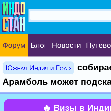
Форум
Блог
Новости
Путево
собира
Южная Индия и Гоа ›
Арамболь может подска
🔥 Визы в Инд