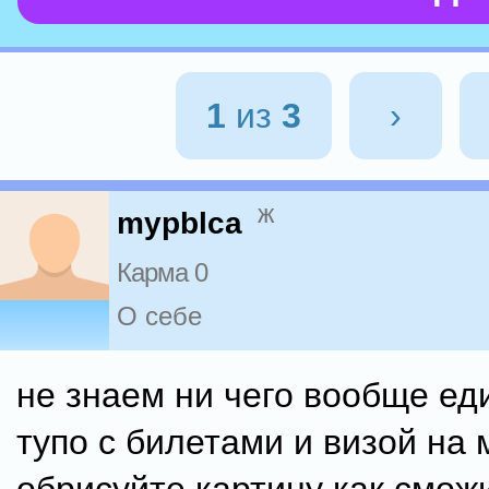
1
из
3
›
ж
mypblca
Карма 0
О себе
не знаем ни чего вообще ед
тупо с билетами и визой на 