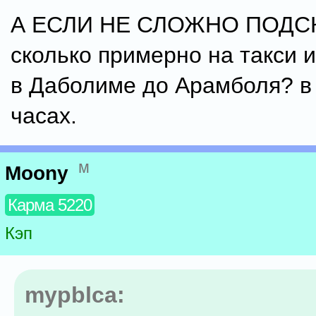
А ЕСЛИ НЕ СЛОЖНО ПОД
сколько примерно на такси 
в Даболиме до Арамболя? в 
часах.
м
Moony
Карма 5220
Кэп
mypblca: