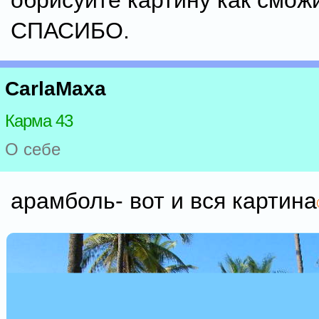
обрисуйте картину как смож
СПАСИБО.
CarlaMaxa
Карма 43
О себе
арамболь- вот и вся картина