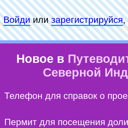
Войди
или
зарeгиcтpируйся
,
Новое в
Путеводи
Северной Ин
Телефон для справок о прое
Пермит для посещения дол