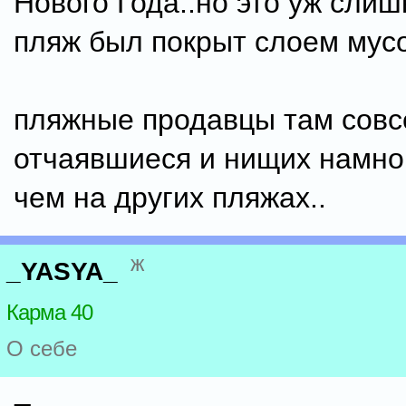
Нового Года..но это уж слиш
пляж был покрыт слоем мусо
пляжные продавцы там сов
отчаявшиеся и нищих намно
чем на других пляжах..
ж
_YASYA_
Карма 40
О себе