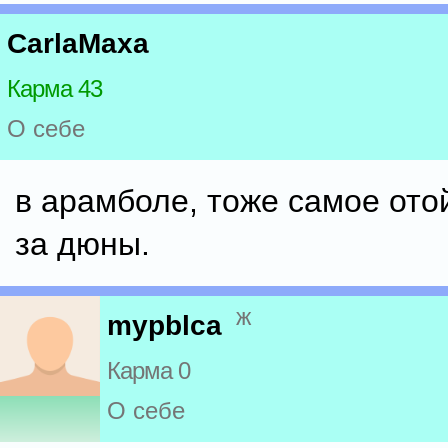
CarlaMaxa
Карма 43
О себе
в арамболе, тоже самое ото
за дюны.
ж
mypblca
Карма 0
О себе