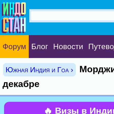
Форум
Блог
Новости
Путево
Морджи
Южная Индия и Гоа ›
декабре
🔥 Визы в Инд