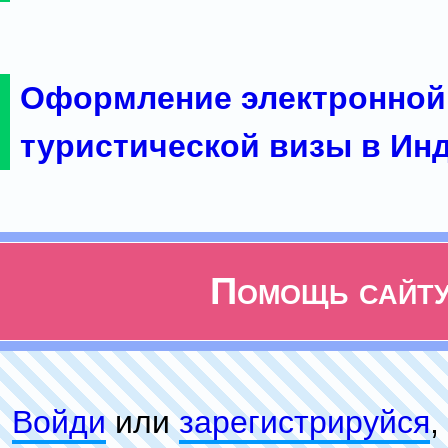
Оформление электронной
туристической визы в Ин
Помощь сайт
Войди
или
зарeгиcтpируйся
,