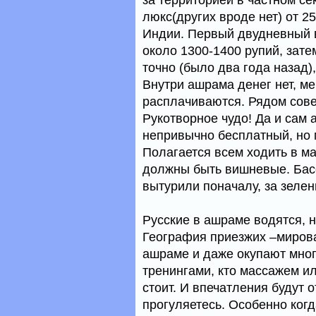
за территорией в частном се
люкс(других вроде нет) от 25
Индии. Первый двудневный вх
около 1300-1400 рупий, зат
точно (было два года назад)
Внутри ашрама денег нет, м
расплачиваются. Рядом сов
Рукотворное чудо! Да и сам 
непривычно бесплатный, но м
Полагается всем ходить в м
должны быть вишневые. Басс
вытурили поначалу, за зелен
Русские в ашраме водятся, н
География приезжих –мирова
ашраме и даже окупают мног
тренингами, кто массажем и
стоит. И впечатления будут о
прогуляетесь. Особенно ког