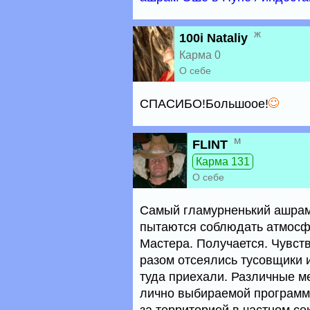
ж
100i Nataliy
Карма 0
О себе
СПАСИБО!Большоое!
м
FLINT
Карма 131
О себе
Самый гламурненький ашрам
пытаются соблюдать атмосф
Мастера. Получается. Чувств
разом отсеялись тусовщики 
туда приехали. Различные ме
лично выбираемой программе