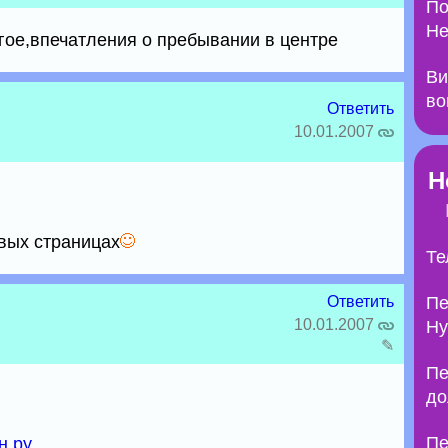
По
Не
гое,впечатления о пребывании в центре
Ви
во
Ответить
10.01.2007
Н
рвых страницах
Те
Ответить
Пе
10.01.2007
Ну
✎
Пе
до
Пе
н.ру