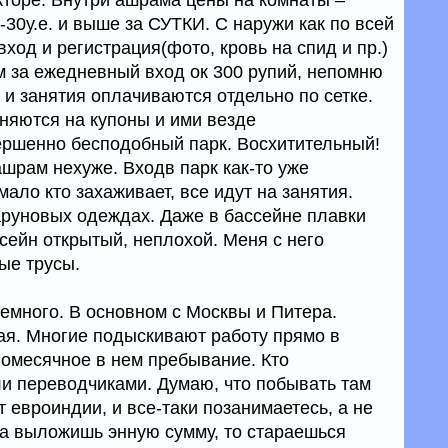
кторе. Внутри ашрама цены на комнаты –
-30у.е. и выше за СУТКИ. С наружи как по всей
од и регистрация(фото, кровь на спид и пр.)
ем за ежедневный вход ок 300 рупий, непомню
, и занятия оплачиваются отдельно по сетке.
еняются на купоны и ими везде
ершенно бесподобный парк. Восхитительный!
ашрам нехуже. Входв парк как-то уже
ало кто захаживает, все идут на занятия.
аруновых одеждах. Даже в бассейне плавки
ейн открытый, неплохой. Меня с него
ые трусы.
емного. В основном с Москвы и Питера.
я. Многие подыскивают работу прямо в
омесячное в нем пребывание. Кто
ли переводчиками. Думаю, что побывать там
т евроиндии, и все-таки позанимаетесь, а не
да выложишь энную сумму, то стараешься