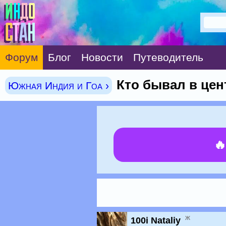
Форум
Блог
Новости
Путеводитель
Кто бывал в цен
Южная Индия и Гоа ›

ж
100i Nataliy