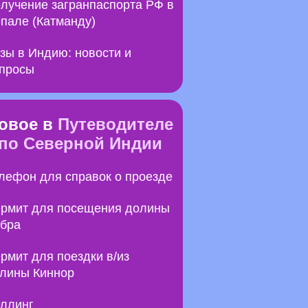
лучение загранпаспорта РФ в
пале (Катманду)
зы в Индию: новости и
просы
овое в
Путеводителе
по Северной Индии
лефон для справок о проезде
рмит для посещения долины
бра
рмит для поездки в/из
лины Киннор
ллинг