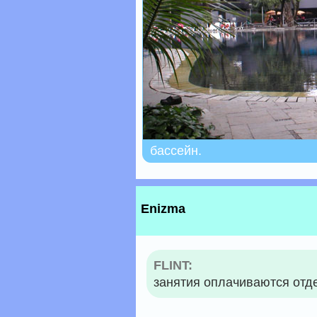
бассейн.
Enizma
FLINT:
занятия оплачиваются отде