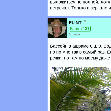
выложиться по полной. Хотя 
встречал. Только в зеркале 
м
FLINT
Карма 131
О себе
Бассейн в ашраме ОШО. Вода
но по мне так в самый раз. 
речка, но там по моему даже