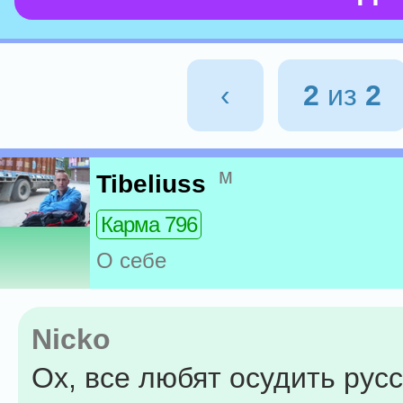
‹
2
из
2
м
Tibeliuss
Карма 796
О себе
Nicko
Ох, все любят осудить русс