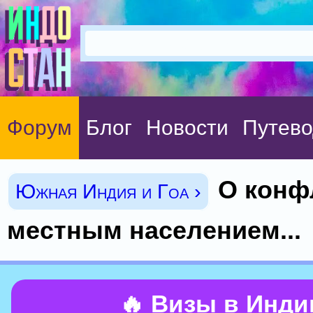
Форум
Блог
Новости
Путево
О конф
Южная Индия и Гоа ›
местным населением...
🔥 Визы в Инд