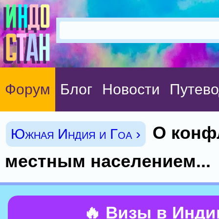
Форум
Блог
Новости
Путево
О конф
Южная Индия и Гоа ›
местным населением...
🔥 Визы в Инд