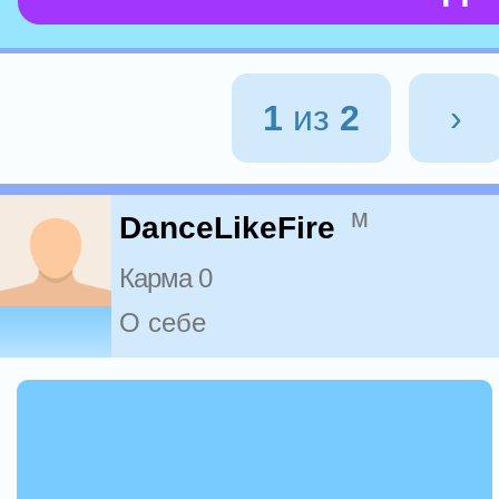
1
из
2
›
м
DanceLikeFire
Карма 0
О себе