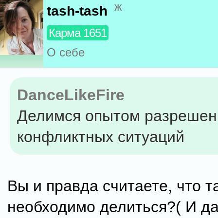
ж
tash-tash
Карма 1651
О себе
DanceLikeFire
Делимся опытом разрешен
конфликтных ситуаций
Вы и правда считаете, что 
необходимо делиться?( И д