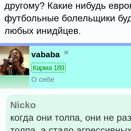
другому? Какие нибудь евро
футбольные болельщики буд
любых инидйцев.
ж
vababa
Карма 189
О себе
Nicko
когда они толпа, они не ра
толпа, а стадо агрессивных