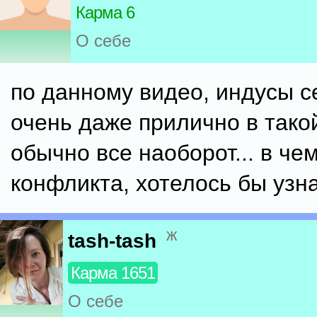
Карма 6
О себе
по данному видео, индусы с
очень даже прилично в такой
обычно все наоборот... в че
конфликта, хотелось бы узн
ж
tash-tash
Карма 1651
О себе