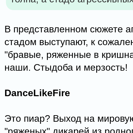
В представленном сюжете а
стадом выступают, к сожале
"бравые, ряженные в кришна
наши. Стыдоба и мерзость!
DanceLikeFire
Это пиар? Выход на мирову
"ряженых" дикарей из родно