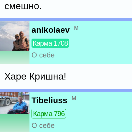
смешно.
м
anikolaev
Карма 1708
О себе
Харе Кришна!
м
Tibeliuss
Карма 796
О себе