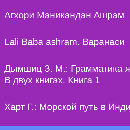
Агхори Маникандан Ашрам
Lali Baba ashram. Варанаси
Дымшиц З. М.: Грамматика я
В двух книгах. Книга 1
Харт Г.: Морской путь в Инд