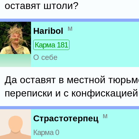
оставят штоли?
м
Haribol
Карма 181
О себе
Да оставят в местной тюрьм
переписки и с конфискацие
м
Страстотерпец
Карма 0