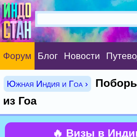
Форум
Блог
Новости
Путево
Поборы
Южная Индия и Гоа ›
из Гоа
🔥 Визы в Инд