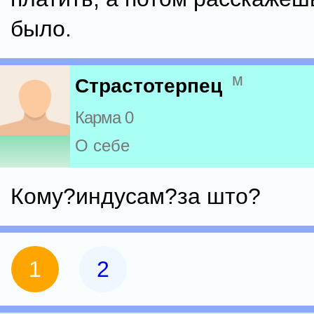
было.
м
Страстотерпец
Карма 0
О себе
Кому?индусам?за што?
1
2