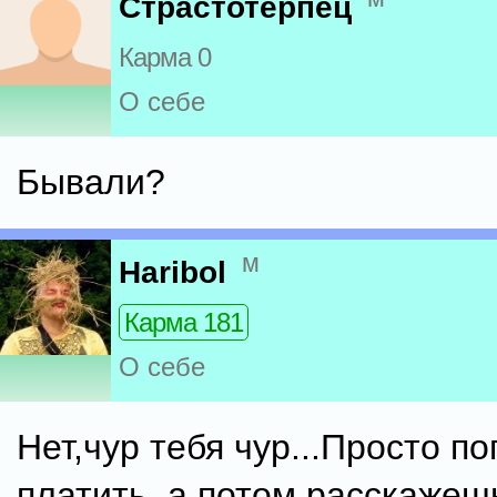
Страстотерпец
Карма 0
О себе
Бывали?
м
Haribol
Карма 181
О себе
Нет,чур тебя чур...Просто п
платить, а потом расскажешь