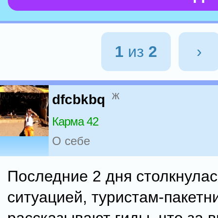
1
из
2
›
ж
dfcbkbq
Карма 42
О себе
Последние 2 дня столкнулас
ситуацией, туристам-пакетн