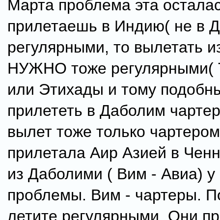
Марта проблема эта остала
прилетаешь в Индию( не в 
регулярными, то вылетать 
НУЖНО тоже регулярными( 
или Этихады и тому подобны
прилететь в Даболим чартер
вылет тоже только чартером
прилетала Аир Азией в Ченн
из Даболими ( Вим - Авиа) 
проблемы. Вим - чартеры. П
летите регулярными. Они п