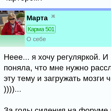
ж
Марта
Карма 501
О себе
Неее... я хочу регуляркой. И
поняла, что мне нужно расс
эту тему и загружать мозги 
))))...
За годы сидения на форуме