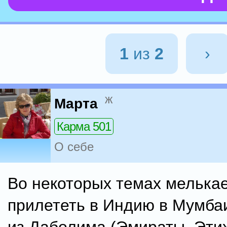
1
из
2
›
ж
Марта
Карма 501
О себе
Во некоторых темах мелькае
прилететь в Индию в Мумбаи