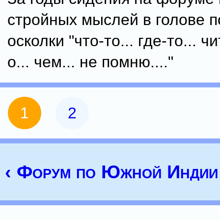
стройных мыслей в голове 
осколки "что-то... где-то... чит
о... чем... не помню...."
1
2
‹ Форум по Южной Индии