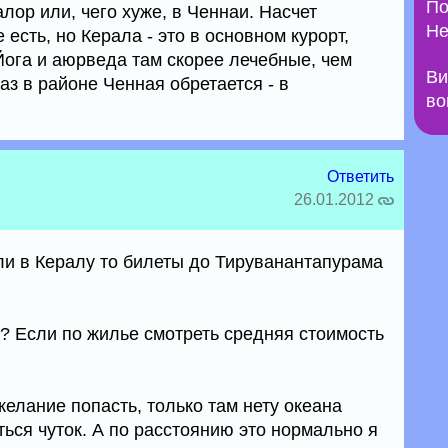
По
алор или, чего хуже, в Ченнаи. Насчет
Не
 есть, но Керала - это в основном курорт,
ога и аюрведа там скорее лечебные, чем
Ви
аз в районе Ченная обретается - в
во
Ответить
26.01.2012
сли в Кералу то билеты до Тируванантапурама
я? Если по жилье смотреть средняя стоимость
елание попасть, только там нету океана
ться чуток. А по расстоянию это нормально я