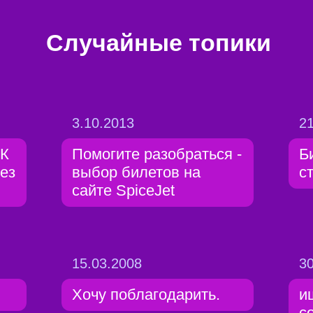
Случайные топики
3.10.2013
21
КК
Помогите разобраться -
Б
без
выбор билетов на
с
сайте SpiceJet
15.03.2008
30
Хочу поблагодарить.
и
с