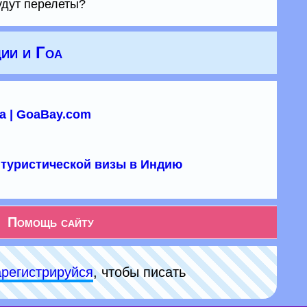
удут перелеты?
ии и Гоа
а | GoaBay.com
туристической визы в Индию
Помощь сайту
арeгиcтpируйся
, чтобы писать