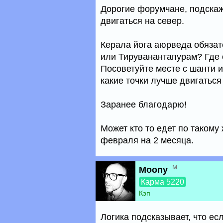
Дорогие форумчане, подскажи
двигаться на север.
Керала йога аюрведа обязат
или Тируванантапурам? Где 
Посоветуйте месте с шанти и
какие точки лучше двигаться
Заранее благодарю!
Может кто то едет по таком
февраля на 2 месяца.
м
Moony
Карма 5220
Кэп
Логика подсказывает, что ес