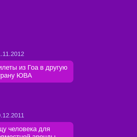
.11.2012
илеты из Гоа в другую
трану ЮВА
.12.2011
щу человека для
овместной аренды