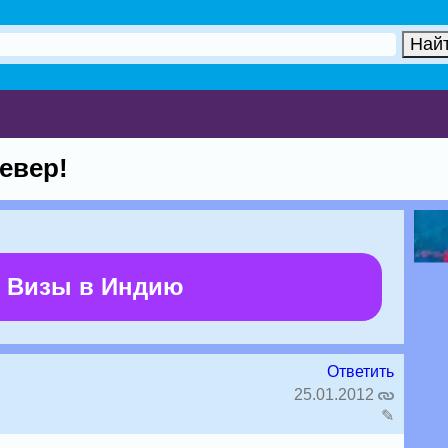
север!
 Визы в Индию
Ответить
25.01.2012
✎