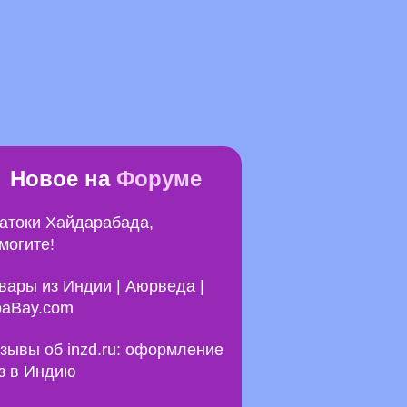
Новое на
Форуме
атоки Хайдарабада,
могите!
вары из Индии | Аюрведа |
aBay.com
зывы об inzd.ru: оформление
з в Индию