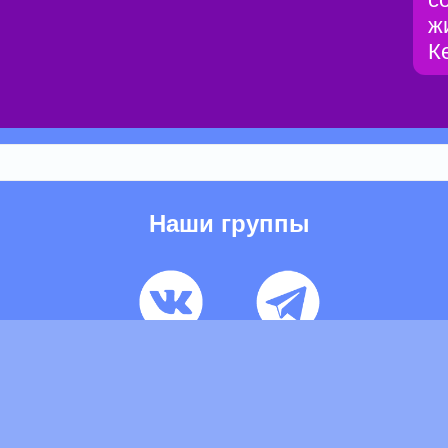
ж
К
Наши группы
ьзовательское соглашение
Pеклaма
Контакты