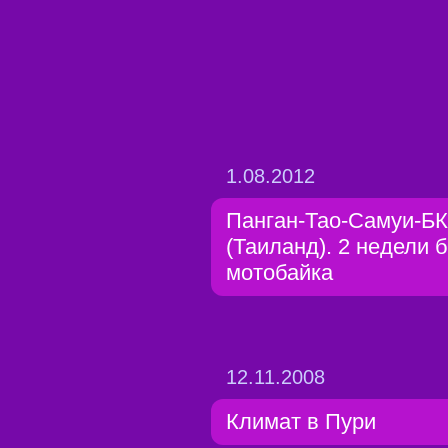
1.08.2012
Панган-Тао-Самуи-Б
(Таиланд). 2 недели 
мотобайка
12.11.2008
Климат в Пури