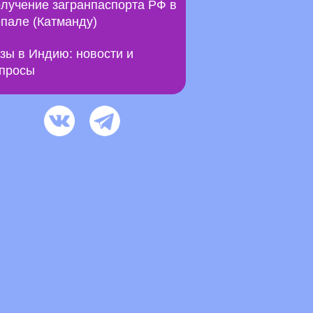
лучение загранпаспорта РФ в
пале (Катманду)
зы в Индию: новости и
просы