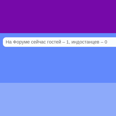
На Форуме сейчас гостей – 1, индостанцев – 0
© 2005–2026 Индостан.гуру
18+
Пол