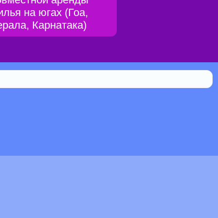
илья на югах (Гоа,
ерала, Карнатака)
Библиотека
0.108% мистической силы