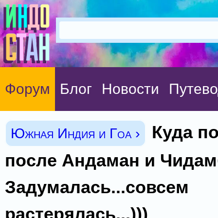
Форум
Блог
Новости
Путево
Куда п
Южная Индия и Гоа ›
после Андаман и Чида
Задумалась...совсем
растерялась...)))