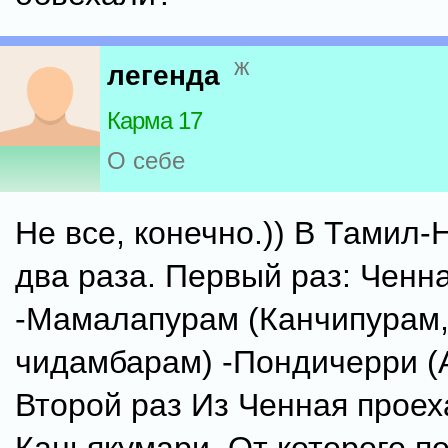
ж
легенда
Карма 17
О себе
Не все, конечно.)) В Тамил
два раза. Первый раз: Ченн
-Мамалапурам (Канчипурам
чидамбарам) -Пондичерри (
Второй раз Из Ченная проех