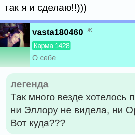
так я и сделаю!!)))
ж
vasta180460
Карма 1428
О себе
легенда
Так много везде хотелось 
ни Эллору не видела, ни О
Вот куда???