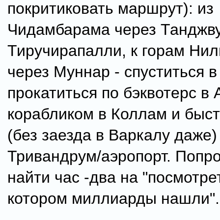
покритиковать маршрут): из
Чидамбарама через Танджву
Тиручирапалли, к горам Нил
через Муннар - спуститься в
прокатиться по бэквотерс в 
корабликом в Коллам и быс
(без заезда в Варкалу даже)
Тривандрум/аэропорт. Попр
найти час -два на "посмотре
котором миллиарды нашли".