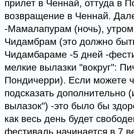
прилет в Ченнай, оттуда в П
возвращение в Ченнай. Дал
-Мамалапурам (ночь), утром
Чидамбрам (это должно быть
Чидамбараме -5 дней -фест
мелкие вылазки "вокруг": П
Пондичерри). Если можете ч
подсказать дополнительно (
вылазок") -это было бы здо
как весь день будет свободе
фестиваль начинается в 7 в