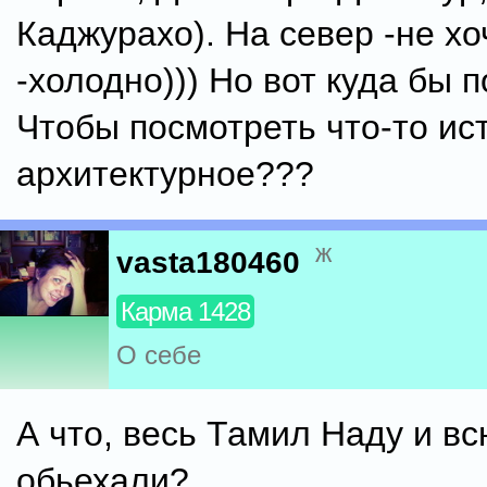
Каджурахо). На север -не х
-холодно))) Но вот куда бы 
Чтобы посмотреть что-то ис
архитектурное???
ж
vasta180460
Карма 1428
О себе
А что, весь Тамил Наду и в
обьехали?