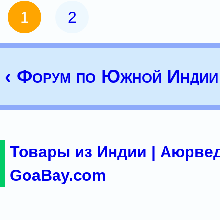
1
2
‹ Форум по Южной Индии
Товары из Индии | Аюрвед
GoaBay.com