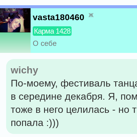
ж
vasta180460
Карма 1428
О себе
wichy
По-моему, фестиваль танц
в середине декабря. Я, по
тоже в него целилась - но т
попала :)))