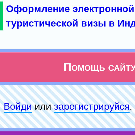
Оформление электронной
туристической визы в Ин
Помощь сайт
Войди
или
зарeгиcтpируйся
,