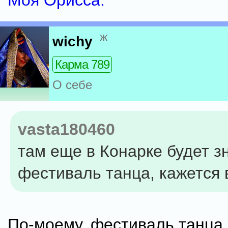
Моя Орисса.
ж
wichy
Карма 789
О себе
vasta180460
там еще в Конарке будет 
фестиваль танца, кажется 
По-моему, фестиваль танца 