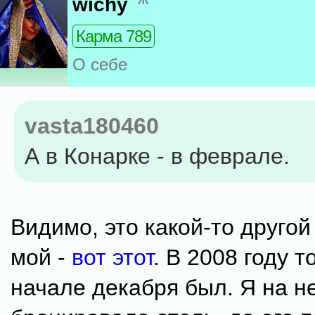
wichy
Карма 789
О себе
vasta180460
А в Конарке - в феврале.
Видимо, это какой-то другой
мой -
вот этот
. В 2008 году т
начале декабря был. Я на не