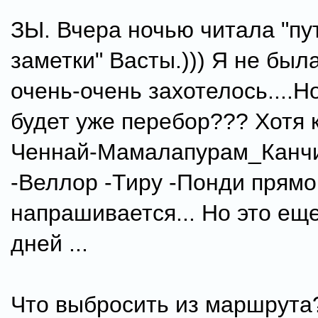
ЗЫ. Вчера ночью читала "пу
заметки" Васты.))) Я не была
очень-очень захотелось....Н
будет уже перебор??? Хотя 
Ченнай-Мамалапурам_Канч
-Веллор -Тиру -Понди прямо
напрашивается... Но это ещ
дней ...
Что выбросить из маршрута