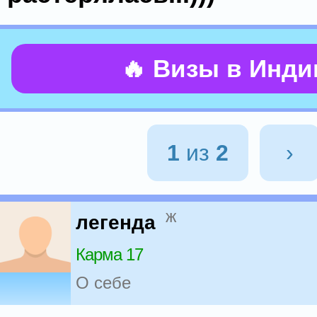
🔥 Визы в Инд
1
из
2
›
ж
легенда
Карма 17
О себе