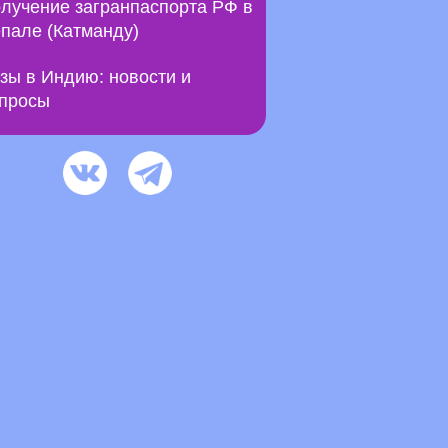
лучение загранпаспорта РФ в
пале (Катманду)
зы в Индию: новости и
просы