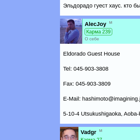
Эльдорадо гуест хаус. кто б
м
AlecJoy
Карма 239
О себе
Eldorado Guest House
Tel: 045-903-3808
Fax: 045-903-3809
E-Mail: hashimoto@imagining.
5-10-4 Utsukushigaoka, Aoba
м
Vadgr
Карма 27