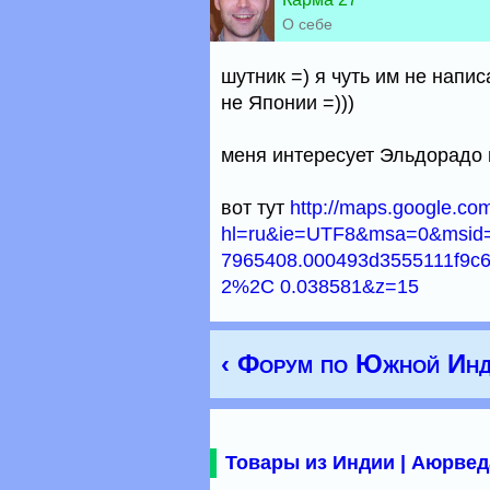
О себе
шутник =) я чуть им не нап
не Японии =)))
меня интересует Эльдорадо 
вот тут
http://maps.google.c
hl=ru&ie=UTF8&msa=0&msid
7965408.000493d3555111f9c
2%2C 0.038581&z=15
‹ Форум по Южной Инд
Товары из Индии | Аюрвед