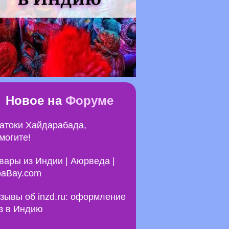
Новое на
Форуме
атоки Хайдарабада,
могите!
вары из Индии | Аюрведа |
aBay.com
зывы об inzd.ru: оформление
з в Индию