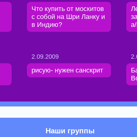
Что купить от москитов
Л
с собой на Шри Ланку и
з
в Индию?
а
2.09.2009
2.
рисую- нужен санскрит
Б
В
Наши группы