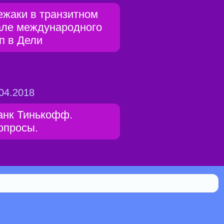
ежаки в транзитном
але международного
/п в Дели
04.2018
анк Тинькофф.
опросы.