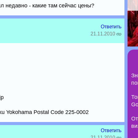
ыл недавно - какие там сейчас цены?
Ответить
21.11.2010
Зн
по
То
jp
Go
-ku Yokohama Postal Code 225-0002
От
ви
Ответить
21.11.2010