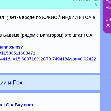
По
✎
Не
исал=) ветка вроде по ЮЖНОЙ ИНДИИ и ГОА а
Ви
во
в Бадеме (рядом с Вагатором) это штат ГОА
om/maps/ms?
=11500511608471
6441&ll=15.600718%2C73.749418&spn=0.02422
ии и Гоа
а | GoaBay.com