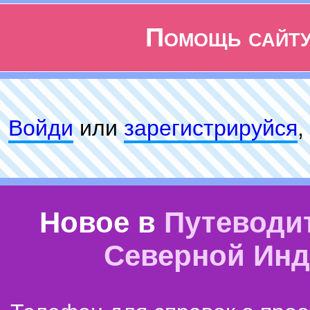
Помощь сайт
Войди
или
зарeгиcтpируйся
,
Новое в
Путеводи
Северной Ин