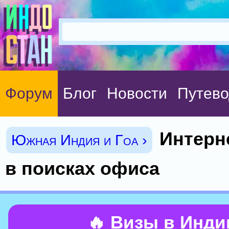
Форум
Блог
Новости
Путево
Интерне
Южная Индия и Гоа ›
в поисках офиса
🔥 Визы в Инд