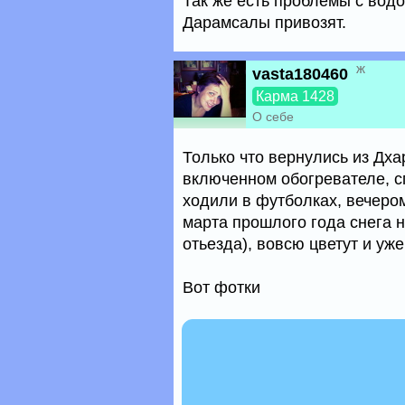
Так же есть проблемы с водо
Дарамсалы привозят.
ж
vasta180460
Карма 1428
О себе
Только что вернулись из Дх
включенном обогревателе, с
ходили в футболках, вечером
марта прошлого года снега н
отьезда), вовсю цветут и уж
Вот фотки