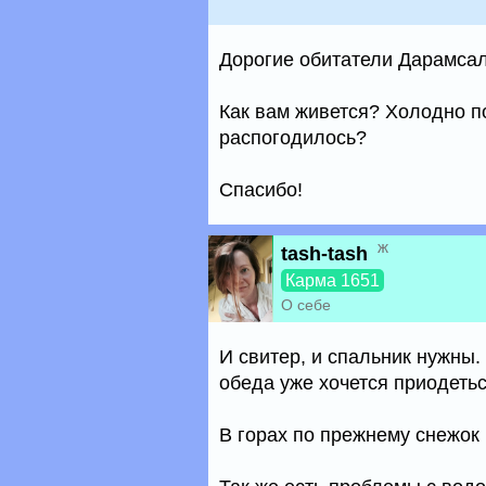
Дорогие обитатели Дарамса
Как вам живется? Холодно п
распогодилось?
Спасибо!
ж
tash-tash
Карма 1651
О себе
И свитер, и спальник нужны.
обеда уже хочется приодетьс
В горах по прежнему снежок 