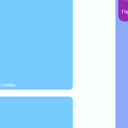
Го
й-ламы