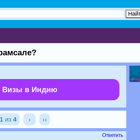
арамсале?
 Визы в Индию
1
из
4
›
››
Ответить