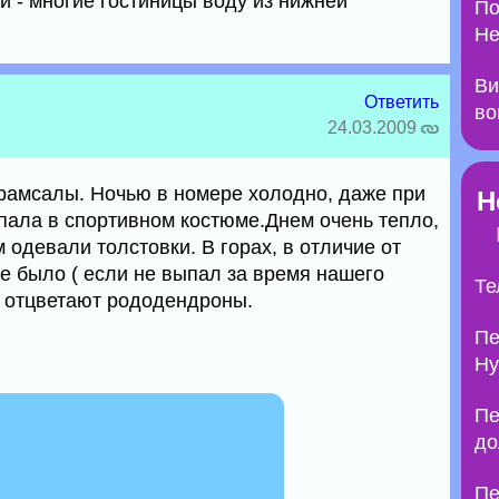
й - многие гостиницы воду из нижней
По
Не
Ви
Ответить
во
24.03.2009
арамсалы. Ночью в номере холодно, даже при
Н
пала в спортивном костюме.Днем очень тепло,
 одевали толстовки. В горах, в отличие от
е было ( если не выпал за время нашего
Те
е отцветают рододендроны.
Пе
Ну
Пе
до
Пе