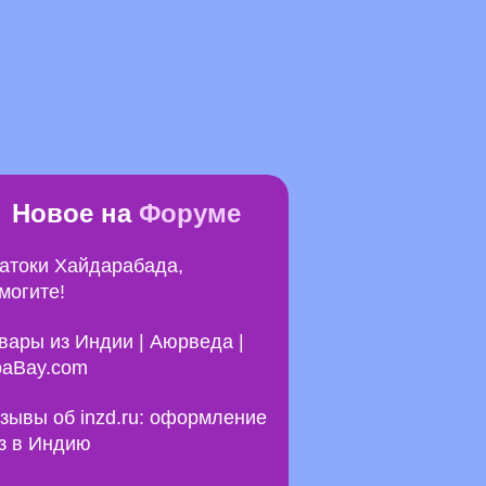
Новое на
Форуме
атоки Хайдарабада,
могите!
вары из Индии | Аюрведа |
aBay.com
зывы об inzd.ru: оформление
з в Индию