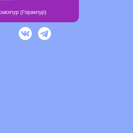
ракхпур (Горакпур)