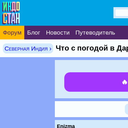
Форум
Блог
Новости
Путеводитель
Что с погодой в Д
Северная Индия ›

Enizma