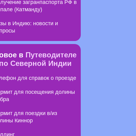
лучение загранпаспорта РФ в
пале (Катманду)
зы в Индию: новости и
просы
овое в
Путеводителе
по Северной Индии
лефон для справок о проезде
рмит для посещения долины
бра
рмит для поездки в/из
лины Киннор
ллинг