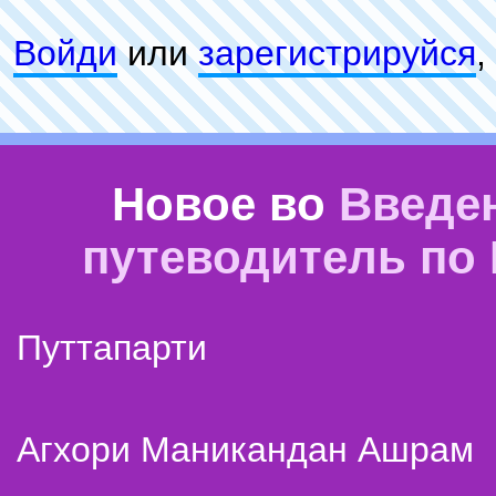
Войди
или
зарeгиcтpируйся
,
Новое во
Введе
путеводитель по
Путтапарти
Агхори Маникандан Ашрам