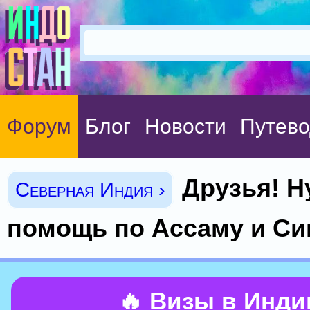
Форум
Блог
Новости
Путево
Друзья! 
Северная Индия ›
помощь по Ассаму и Си
🔥 Визы в Инд