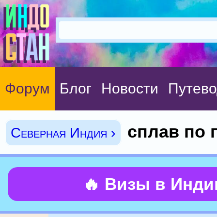
Форум
Блог
Новости
Путево
сплав по г
Северная Индия ›
🔥 Визы в Инд