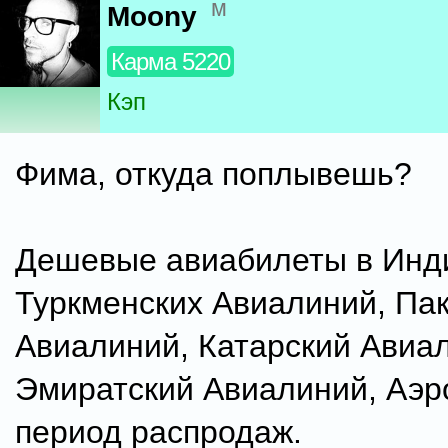
м
Moony
Карма 5220
Кэп
Фима, откуда поплывешь?
Дешевые авиабилеты в Инди
Туркменских Авиалиний, Па
Авиалиний, Катарский Авиа
Эмиратский Авиалиний, Аэр
период распродаж.