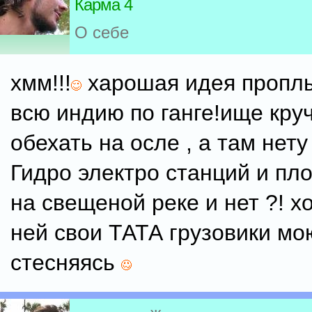
Карма 4
О себе
хмм!!!
харошая идея проплы
всю индию по ганге!ище кру
обехать на осле , а там нет
Гидро электро станций и пл
на свещеной реке и нет ?! х
ней свои ТАТА грузовики мо
стесняясь