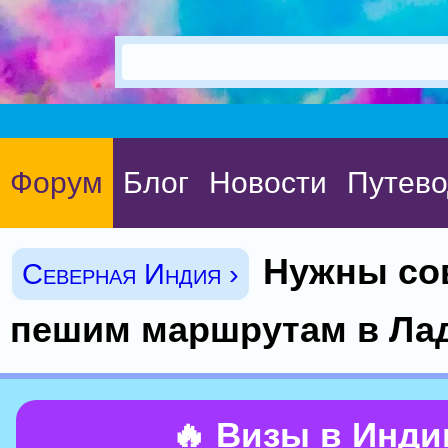
Форум
Блог
Новости
Путево
Нужны со
Северная Индия ›
пешим маршрутам в Лад
🔥 Визы в Инд