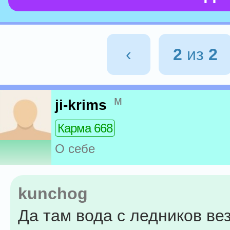
‹
2
из
2
м
ji-krims
Карма 668
О себе
kunchog
Да там вода с ледников везд