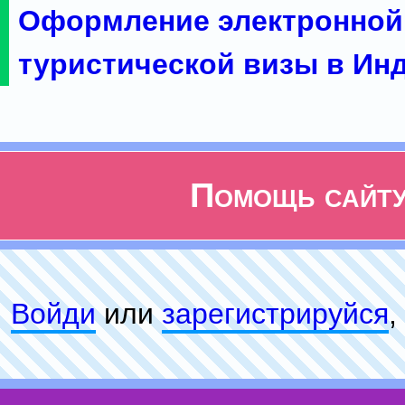
Оформление электронной
туристической визы в Ин
Помощь сайт
Войди
или
зарeгиcтpируйся
,